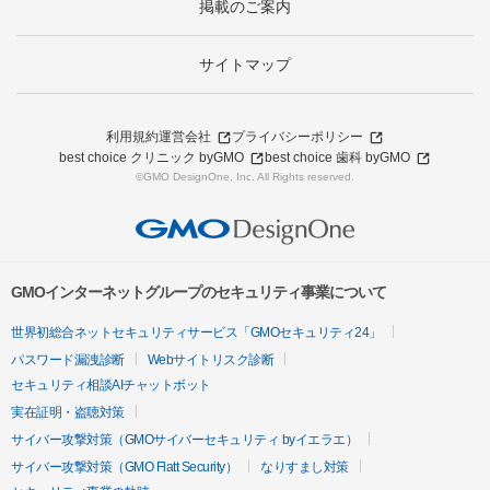
掲載のご案内
サイトマップ
利用規約
運営会社
プライバシーポリシー
best choice クリニック byGMO
best choice 歯科 byGMO
©GMO DesignOne, Inc. All Rights reserved.
GMOインターネットグループのセキュリティ事業について
世界初総合ネットセキュリティサービス「GMOセキュリティ24」
パスワード漏洩診断
Webサイトリスク診断
セキュリティ相談AIチャットボット
実在証明・盗聴対策
サイバー攻撃対策（GMOサイバーセキュリティ byイエラエ）
サイバー攻撃対策（GMO Flatt Security）
なりすまし対策