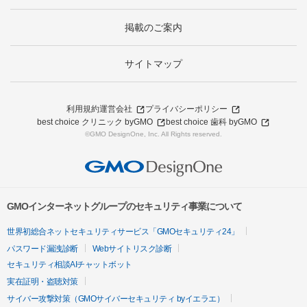
掲載のご案内
サイトマップ
利用規約
運営会社
プライバシーポリシー
best choice クリニック byGMO
best choice 歯科 byGMO
©GMO DesignOne, Inc. All Rights reserved.
GMOインターネットグループのセキュリティ事業について
世界初総合ネットセキュリティサービス「GMOセキュリティ24」
パスワード漏洩診断
Webサイトリスク診断
セキュリティ相談AIチャットボット
実在証明・盗聴対策
サイバー攻撃対策（GMOサイバーセキュリティ byイエラエ）