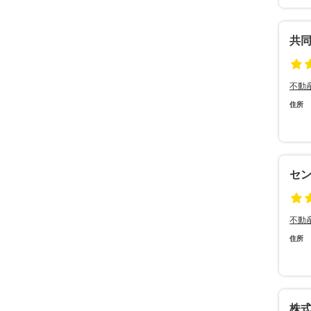
共
不動
住所
セ
不動
住所
株