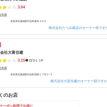
3.04
産売買
奈良県北葛城郡河合町薬井３８６
株式会社たつみ建設のオーナー様です
式会社大富住建
3.15
口コミ
1件
産売買
奈良県北葛城郡河合町池部１丁目２−５
株式会社大富住建のオーナー様です
くのお店
クーポン利用でお得に