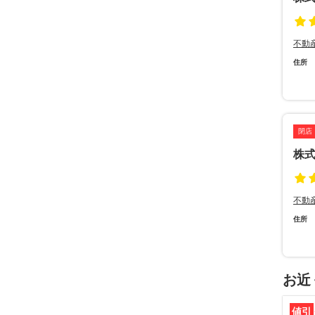
不動
住所
閉店
株
不動
住所
お近
値引