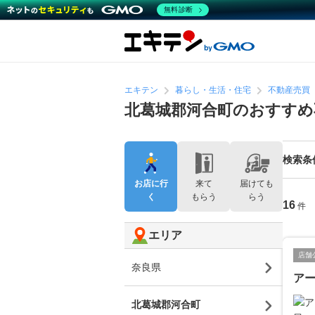
無料診断
エキテン
暮らし・生活・住宅
不動産売買
北葛城郡河合町のおすすめ
検索条
お店に行
来て
届けても
く
もらう
らう
16
件
エリア
店舗
奈良県
ア
北葛城郡河合町