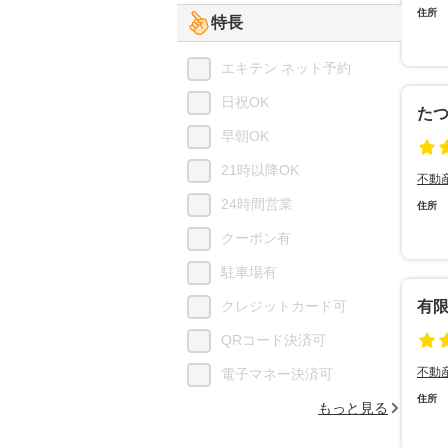
住所
特長
エキテン ネット予約
日祝OK
た
早朝OK
21時以降OK
不動
24時間営業
住所
クーポン有
駐車場有
クレジットカード可
有
QRコード決済可
不動
電子マネー決済可
住所
もっと見る