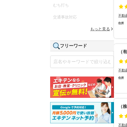
むち打ち
不動
交通事故対応
住所
もっと見る
フリーワード
（
不動
住所
（
不動