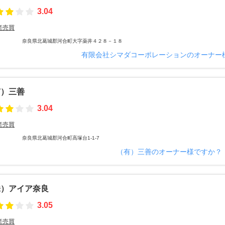
3.04
産売買
奈良県北葛城郡河合町大字薬井４２８－１８
有限会社シマダコーポレーションのオーナー
有）三善
3.04
産売買
奈良県北葛城郡河合町高塚台1-1-7
（有）三善のオーナー様ですか？
株）アイア奈良
3.05
産売買