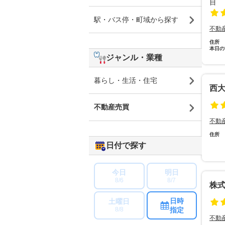
駅・バス停・町域から探す
不動
住所
本日の
ジャンル・業種
暮らし・生活・住宅
西
不動産売買
不動
住所
日付で探す
今日
明日
8/6
8/7
株
日時
土曜日
指定
8/8
不動