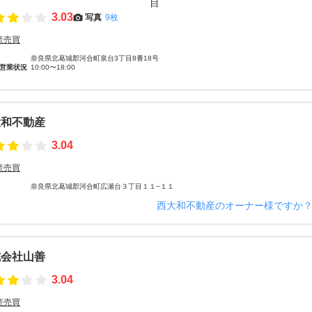
3.03
写真
9枚
産売買
奈良県北葛城郡河合町泉台3丁目8番18号
営業状況
10:00〜18:00
大和不動産
3.04
産売買
奈良県北葛城郡河合町広瀬台３丁目１１−１１
西大和不動産のオーナー様ですか
式会社山善
3.04
産売買