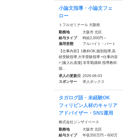
小論文指導・小論文フェ
ロー
トフルゼミナール 大阪校
勤務地
大阪市 北区
給与タイプ
時給2,000円～
雇用形態
アルバイト・パート
【仕事内容】1教科OK,個別指導,高
校受験指導,大学受験指導 <仕事内容
> [雇入れ直後] 非常勤講師 指導教科:
国…
求人の更新日
2026-06-03
スポンサー
求人ボックス
タガログ語・未経験OK
フィリピン人材のキャリア
アドバイザー・SNS運用
株式会社ジンザイベース
勤務地
大阪市 北区
給与タイプ
年収350万円～600万