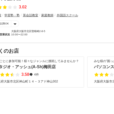
3.02
校
学習塾・塾
英会話教室
家庭教師
外国語スクール
時以降OK
大阪府大阪市北区曽根崎2-8-5
営業状況
10:00〜22:00
くのお店
回ごとに参加可能！様々なジャンルに挑戦してみませんか？
みな様の”困っ
タジオ・アッシュ(A-Sh)梅田店
パソコン
3.58
4件
阪府大阪市北区神山町１４－３アド神山302
大阪府大阪市