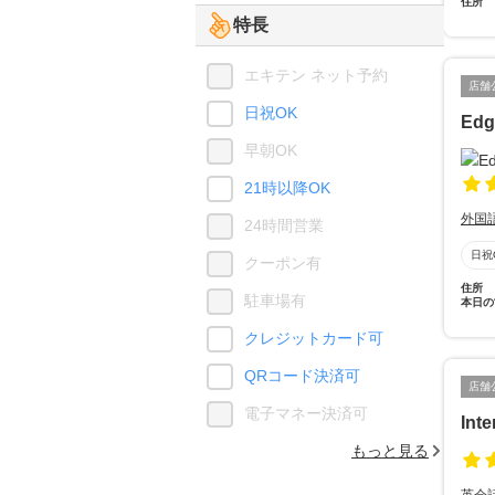
住所
特長
エキテン ネット予約
店舗
日祝OK
Edg
早朝OK
21時以降OK
外国
24時間営業
日祝
クーポン有
住所
駐車場有
本日の
クレジットカード可
QRコード決済可
店舗
電子マネー決済可
Int
もっと見る