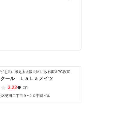
た”を共に考える大阪北区にある駅近PC教室
スクール ＬａＬａメイツ
3.22
2件
北区芝田二丁目９−２０学園ビル