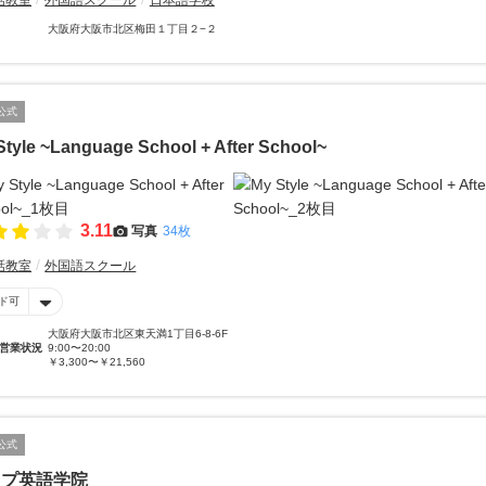
話教室
外国語スクール
日本語学校
大阪府大阪市北区梅田１丁目２−２
公式
Style ~Language School + After School~
3.11
写真
34枚
話教室
外国語スクール
ド可
大阪府大阪市北区東天満1丁目6-8-6F
営業状況
9:00〜20:00
￥3,300〜￥21,560
公式
ップ英語学院