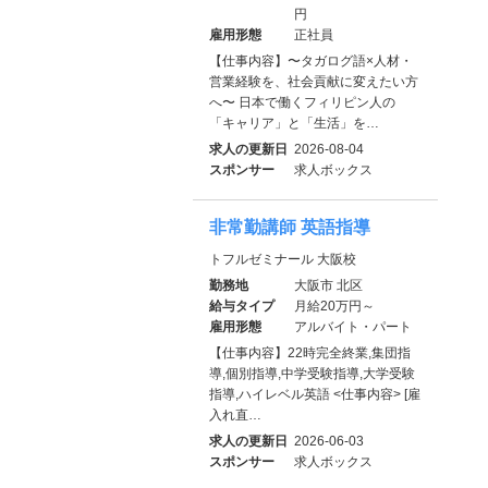
円
雇用形態
正社員
【仕事内容】〜タガログ語×人材・
営業経験を、社会貢献に変えたい方
へ〜 日本で働くフィリピン人の
「キャリア」と「生活」を…
求人の更新日
2026-08-04
スポンサー
求人ボックス
非常勤講師 英語指導
トフルゼミナール 大阪校
勤務地
大阪市 北区
給与タイプ
月給20万円～
雇用形態
アルバイト・パート
【仕事内容】22時完全終業,集団指
導,個別指導,中学受験指導,大学受験
指導,ハイレベル英語 <仕事内容> [雇
入れ直…
求人の更新日
2026-06-03
スポンサー
求人ボックス