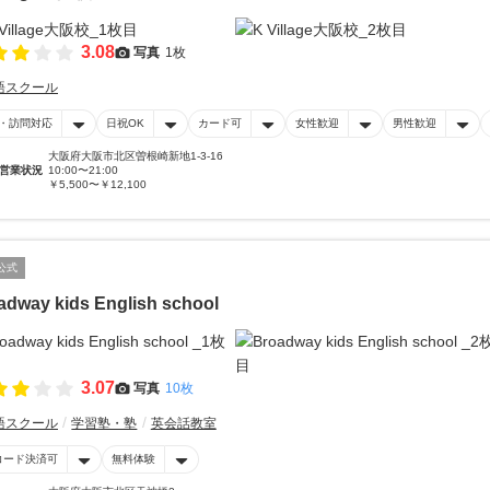
3.08
写真
1枚
語スクール
・訪問対応
日祝OK
カード可
女性歓迎
男性歓迎
大阪府大阪市北区曽根崎新地1-3-16
営業状況
10:00〜21:00
￥5,500〜￥12,100
公式
adway kids English school
3.07
写真
10枚
語スクール
学習塾・塾
英会話教室
コード決済可
無料体験