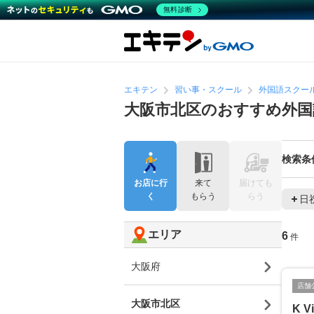
無料診断
エキテン
習い事・スクール
外国語スクー
大阪市北区のおすすめ外国
検索条
お店に行
来て
届けても
く
もらう
らう
日
エリア
6
件
大阪府
店舗
大阪市北区
K V