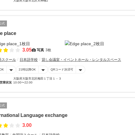
大阪府大阪市北区天神橋2
公式
e place
3.05
写真
3枚
語スクール
日本語学校
貸し会議室・イベントホール・レンタルスペース
OK
21時以降OK
QRコード決済可
大阪府大阪市北区梅田１丁目１－３
営業状況
10:00〜22:00
公式
ernational Language exchange
3.00