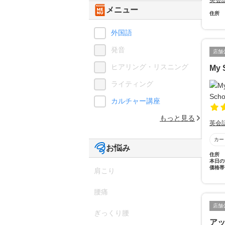
英会
メニュー
住所
外国語
発音
店舗
ヒアリング・リスニング
My 
ライティング
カルチャー講座
もっと見る
英会
カー
お悩み
住所
本日の
価格帯
肩こり
腰痛
店舗
ぎっくり腰
ア