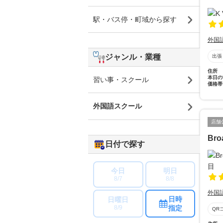
駅・バス停・町域から探す
外国
ジャンル・業種
出張
住所
本日の
習い事・スクール
価格帯
外国語スクール
店舗
Bro
日付で探す
今日
明日
8/7
8/8
外国
日時
日曜日
指定
8/9
QR