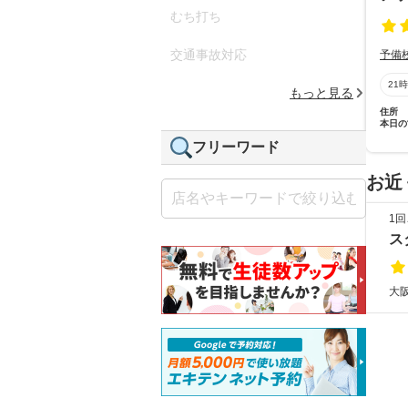
むち打ち
交通事故対応
予備
21
もっと見る
住所
本日の
フリーワード
お近
1
ス
大