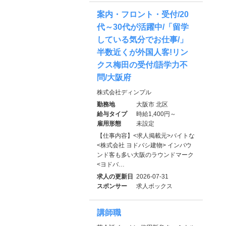
案内・フロント・受付/20
代～30代が活躍中/「留学
している気分でお仕事/」
半数近くが外国人客!リン
クス梅田の受付/語学力不
問/大阪府
株式会社ディンプル
勤務地
大阪市 北区
給与タイプ
時給1,400円～
雇用形態
未設定
【仕事内容】<求人掲載元>バイトな
<株式会社 ヨドバシ建物> インバウ
ンド客も多い大阪のラウンドマーク
<ヨドバ…
求人の更新日
2026-07-31
スポンサー
求人ボックス
講師職