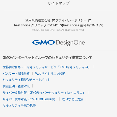
サイトマップ
利用規約
運営会社
プライバシーポリシー
best choice クリニック byGMO
best choice 歯科 byGMO
©GMO DesignOne, Inc. All Rights reserved.
GMOインターネットグループのセキュリティ事業について
世界初総合ネットセキュリティサービス「GMOセキュリティ24」
パスワード漏洩診断
Webサイトリスク診断
セキュリティ相談AIチャットボット
実在証明・盗聴対策
サイバー攻撃対策（GMOサイバーセキュリティ byイエラエ）
サイバー攻撃対策（GMO Flatt Security）
なりすまし対策
セキュリティ事業の軌跡