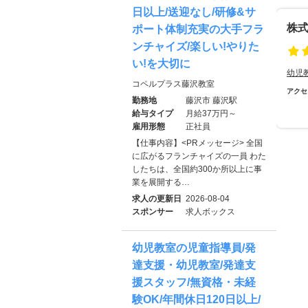
日以上/送迎なし/研修&サ
株
ポート体制充実の大手フラ
ンチャイズ/楽しい!やりた
い!を大切に
幼児
コペルプラス藤沢教室
アクセ
勤務地
藤沢市 藤沢駅
給与タイプ
月給37万円～
雇用形態
正社員
【仕事内容】<PRメッセージ> 全国
に広がるフランチャイズの一員 わた
したちは、全国約300か所以上に事
業を展開する…
求人の更新日
2026-08-04
スポンサー
求人ボックス
幼児教室の児童指導員/発
達支援・幼児教室/発達支
援スタッフ/無資格・未経
験OK/年間休日120日以上/