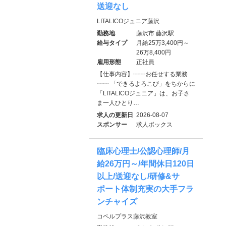
送迎なし
LITALICOジュニア藤沢
勤務地
藤沢市 藤沢駅
給与タイプ
月給25万3,400円～
26万8,400円
雇用形態
正社員
【仕事内容】┈┈お任せする業務
┈┈ 「できるよろこび」をちからに
「LITALICOジュニア」は、お子さ
ま一人ひとり…
求人の更新日
2026-08-07
スポンサー
求人ボックス
臨床心理士/公認心理師/月
給26万円～/年間休日120日
以上/送迎なし/研修&サ
ポート体制充実の大手フラ
ンチャイズ
コペルプラス藤沢教室