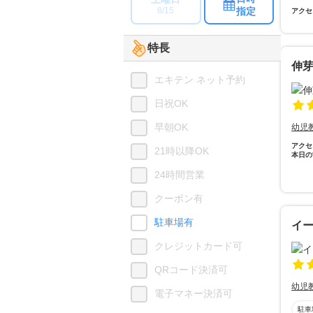
指定
8/15
アクセ
特長
伸芽
エキテン ネット予約
日祝OK
早朝OK
幼児
アクセ
21時以降OK
本日の
24時間営業
クーポン有
駐車場有
イー
クレジットカード可
QRコード決済可
幼児
電子マネー決済可
駐車