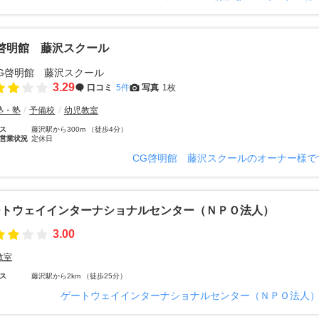
啓明館 藤沢スクール
3.29
口コミ
5件
写真
1枚
塾・塾
予備校
幼児教室
ス
藤沢駅から300m （徒歩4分）
営業状況
定休日
CG啓明館 藤沢スクールのオーナー様で
ートウェイインターナショナルセンター（ＮＰＯ法人）
3.00
教室
ス
藤沢駅から2km （徒歩25分）
ゲートウェイインターナショナルセンター（ＮＰＯ法人