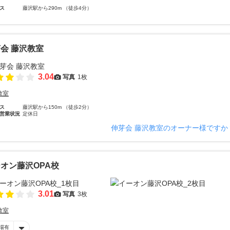
ス
藤沢駅から290m （徒歩4分）
会 藤沢教室
3.04
写真
1枚
教室
ス
藤沢駅から150m （徒歩2分）
営業状況
定休日
伸芽会 藤沢教室のオーナー様ですか
オン藤沢OPA校
3.01
写真
3枚
教室
場有