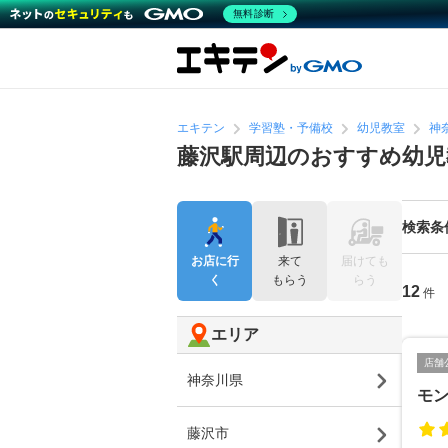
無料診断
エキテン
学習塾・予備校
幼児教室
神
藤沢駅周辺のおすすめ幼児
検索条
お店に行
来て
届けても
く
もらう
らう
12
件
エリア
店舗
神奈川県
モ
藤沢市