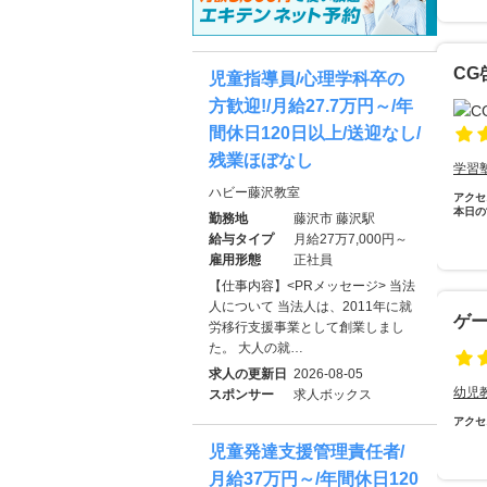
CG
児童指導員/心理学科卒の
方歓迎!/月給27.7万円～/年
間休日120日以上/送迎なし/
残業ほぼなし
学習
ハビー藤沢教室
アクセ
本日の
勤務地
藤沢市 藤沢駅
給与タイプ
月給27万7,000円～
雇用形態
正社員
【仕事内容】<PRメッセージ> 当法
人について 当法人は、2011年に就
ゲ
労移行支援事業として創業しまし
た。 大人の就…
求人の更新日
2026-08-05
幼児
スポンサー
求人ボックス
アクセ
児童発達支援管理責任者/
月給37万円～/年間休日120