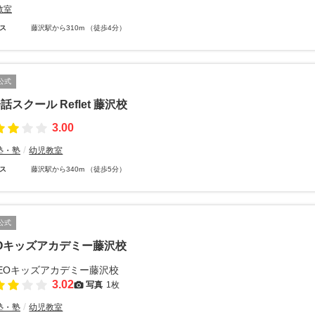
教室
ス
藤沢駅から310m （徒歩4分）
公式
話スクール Reflet 藤沢校
3.00
塾・塾
幼児教室
ス
藤沢駅から340m （徒歩5分）
公式
Oキッズアカデミー藤沢校
3.02
写真
1枚
塾・塾
幼児教室