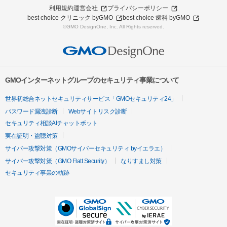
利用規約
運営会社
プライバシーポリシー
best choice クリニック byGMO
best choice 歯科 byGMO
©GMO DesignOne, Inc. All Rights reserved.
GMOインターネットグループのセキュリティ事業について
世界初総合ネットセキュリティサービス「GMOセキュリティ24」
パスワード漏洩診断
Webサイトリスク診断
セキュリティ相談AIチャットボット
実在証明・盗聴対策
サイバー攻撃対策（GMOサイバーセキュリティ byイエラエ）
サイバー攻撃対策（GMO Flatt Security）
なりすまし対策
セキュリティ事業の軌跡