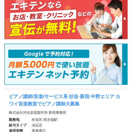
ピアノ講師/音楽/サービス系 杉並·新宿·中野エリア カ
ワイ音楽教室でピアノ講師大募集
株式会社河合楽器製作所 新宿事務所
勤務地
杉並区 西永福駅
給与タイプ
未設定
雇用形態
業務委託