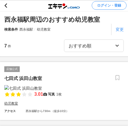
ログイン・登録
西永福駅周辺のおすすめ幼児教室
変更
検索条件
西永福駅
幼児教室
7
件
店舗公式
七田式 浜田山教室
3.01
写真
1枚
幼児教室
アクセス
西永福駅から730m （徒歩10分）