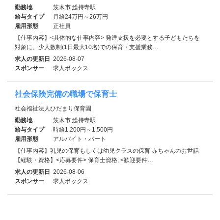
勤務地
茨木市 総持寺駅
給与タイプ
月給24万円～26万円
雇用形態
正社員
【仕事内容】<具体的な仕事内容> 発達支援を必要とする子どもたちを
対象に、少人数制(1日最大10名)での保育・支援業務…
求人の更新日
2026-08-07
スポンサー
求人ボックス
社会保険完備の職場で保育士
社会福祉法人ひだまり保育園
勤務地
茨木市 総持寺駅
給与タイプ
時給1,200円～1,500円
雇用形態
アルバイト・パート
【仕事内容】乳児の保育もしくは幼児クラスの保育 赤ちゃんのお世話
【経験・資格】<応募要件> 保育士資格, <歓迎要件…
求人の更新日
2026-08-06
スポンサー
求人ボックス