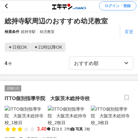
ログイン・登録
総持寺駅周辺のおすすめ幼児教室
変更
検索条件
総持寺駅
幼児教室
日祝OK
21時以降OK
4
件
店舗公式
ITTO個別指導学院 大阪茨木総持寺校
3.40
口コミ
2件
写真
3枚