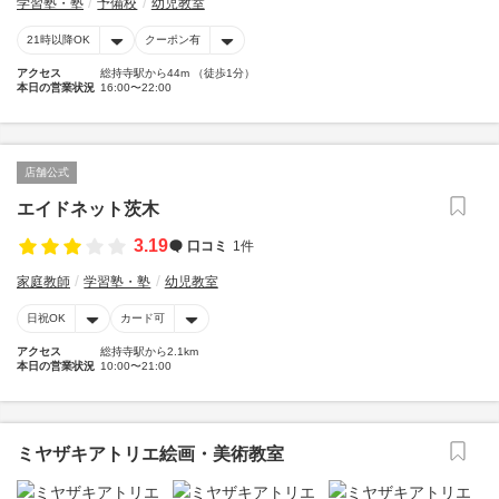
学習塾・塾
予備校
幼児教室
21時以降OK
クーポン有
アクセス
総持寺駅から44m （徒歩1分）
本日の営業状況
16:00〜22:00
店舗公式
エイドネット茨木
3.19
口コミ
1件
家庭教師
学習塾・塾
幼児教室
日祝OK
カード可
アクセス
総持寺駅から2.1km
本日の営業状況
10:00〜21:00
ミヤザキアトリエ絵画・美術教室