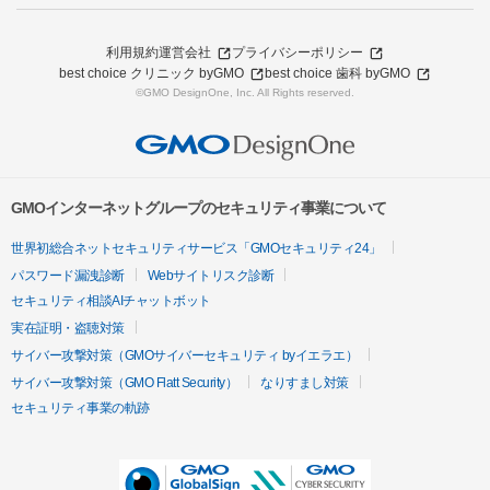
利用規約
運営会社
プライバシーポリシー
best choice クリニック byGMO
best choice 歯科 byGMO
©GMO DesignOne, Inc. All Rights reserved.
GMOインターネットグループのセキュリティ事業について
世界初総合ネットセキュリティサービス「GMOセキュリティ24」
パスワード漏洩診断
Webサイトリスク診断
セキュリティ相談AIチャットボット
実在証明・盗聴対策
サイバー攻撃対策（GMOサイバーセキュリティ byイエラエ）
サイバー攻撃対策（GMO Flatt Security）
なりすまし対策
セキュリティ事業の軌跡