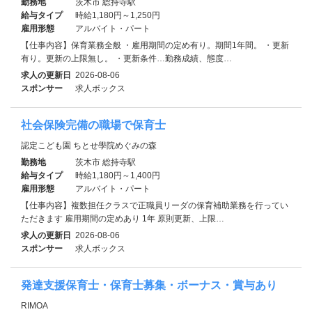
勤務地
茨木市 総持寺駅
給与タイプ
時給1,180円～1,250円
雇用形態
アルバイト・パート
【仕事内容】保育業務全般 ・雇用期間の定め有り。期間1年間。 ・更新
有り。更新の上限無し。 ・更新条件…勤務成績、態度…
求人の更新日
2026-08-06
スポンサー
求人ボックス
社会保険完備の職場で保育士
認定こども園 ちとせ學院めぐみの森
勤務地
茨木市 総持寺駅
給与タイプ
時給1,180円～1,400円
雇用形態
アルバイト・パート
【仕事内容】複数担任クラスで正職員リーダの保育補助業務を行ってい
ただきます 雇用期間の定めあり 1年 原則更新、上限…
求人の更新日
2026-08-06
スポンサー
求人ボックス
発達支援保育士・保育士募集・ボーナス・賞与あり
RIMOA