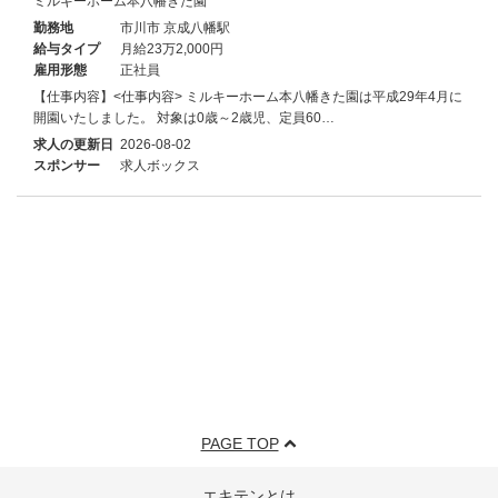
ミルキーホーム本八幡きた園
勤務地
市川市 京成八幡駅
給与タイプ
月給23万2,000円
雇用形態
正社員
【仕事内容】<仕事内容> ミルキーホーム本八幡きた園は平成29年4月に
開園いたしました。 対象は0歳～2歳児、定員60…
求人の更新日
2026-08-02
スポンサー
求人ボックス
PAGE TOP
エキテンとは