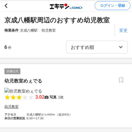
ログイン・登録
京成八幡駅周辺のおすすめ幼児教室
変更
検索条件
京成八幡駅
幼児教室
6
件
店舗公式
幼児教室めぇでる
3.02
写真
1枚
幼児教室
アクセス
京成八幡駅から440m （徒歩6分）
本日の営業状況
9:30〜17:30