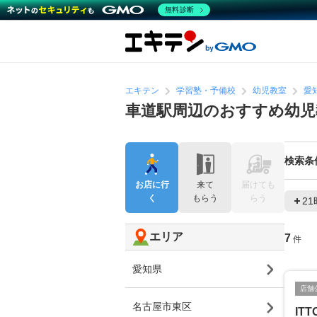
無料診断
エキテン
学習塾・予備校
幼児教室
愛
車道駅周辺のおすすめ幼児
検索条
お店に行
来て
届けても
く
もらう
らう
2
エリア
7
件
愛知県
店舗
名古屋市東区
IT