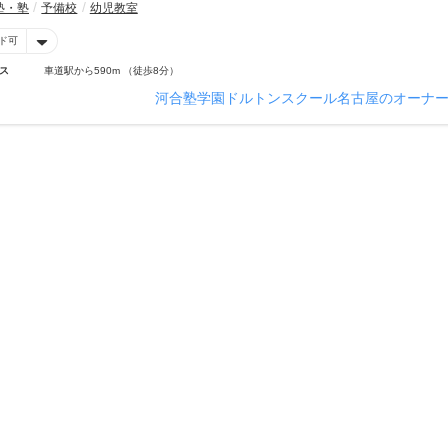
塾・塾
予備校
幼児教室
ド可
ス
車道駅から590m （徒歩8分）
河合塾学園ドルトンスクール名古屋のオーナ