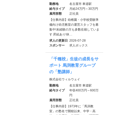
勤務地
名古屋市 車道駅
給与タイプ
月給24万円～30万円
雇用形態
正社員
【仕事内容】幼稚園・小学校受験準
備向け幼児教室の運営スタッフを募
集中!未経験の方も多数在籍していま
す 昇給あり!休…
求人の更新日
2026-07-28
スポンサー
求人ボックス
「千種校」生徒の成長をサ
ポート 馬渕教育グループ
の「塾講師」
株式会社ウィルウェイ
勤務地
名古屋市 車道駅
給与タイプ
年収400万円～600万
円
雇用形態
正社員
【仕事内容】1973年に「馬渕教
室」の塾名で開校以来、中学・高