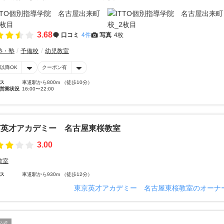
3.68
口コミ
4件
写真
4枚
塾・塾
予備校
幼児教室
時以降OK
クーポン有
ス
車道駅から800m （徒歩10分）
営業状況
16:00〜22:00
京英才アカデミー 名古屋東桜教室
3.00
教室
ス
車道駅から930m （徒歩12分）
東京英才アカデミー 名古屋東桜教室のオーナ
公式