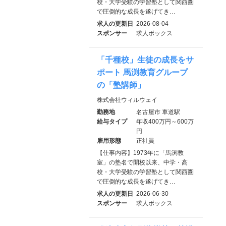
校・大学受験の学習塾として関西圏
で圧倒的な成長を遂げてき…
求人の更新日
2026-08-04
スポンサー
求人ボックス
「千種校」生徒の成長をサ
ポート 馬渕教育グループ
の「塾講師」
株式会社ウィルウェイ
勤務地
名古屋市 車道駅
給与タイプ
年収400万円～600万
円
雇用形態
正社員
【仕事内容】1973年に「馬渕教
室」の塾名で開校以来、中学・高
校・大学受験の学習塾として関西圏
で圧倒的な成長を遂げてき…
求人の更新日
2026-06-30
スポンサー
求人ボックス