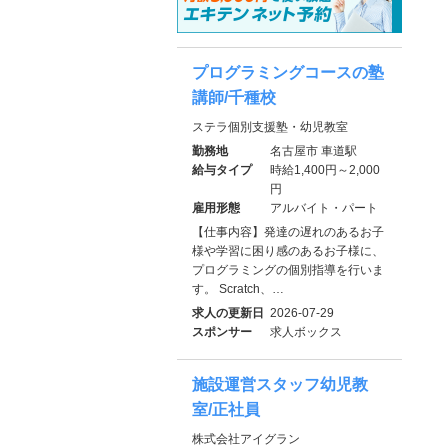
プログラミングコースの塾
講師/千種校
ステラ個別支援塾・幼児教室
勤務地
名古屋市 車道駅
給与タイプ
時給1,400円～2,000
円
雇用形態
アルバイト・パート
【仕事内容】発達の遅れのあるお子
様や学習に困り感のあるお子様に、
プログラミングの個別指導を行いま
す。 Scratch、…
求人の更新日
2026-07-29
スポンサー
求人ボックス
施設運営スタッフ幼児教
室/正社員
株式会社アイグラン