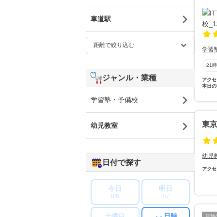
車道駅
学習
21
ジャンル・業種
アクセ
本日の
学習塾・予備校
東
幼児教室
幼児
日付で探す
アクセ
今日
明日
8/6
8/7
日時
土曜日
店舗