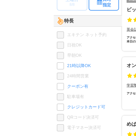
指定
8/8
ビ
特長
英会
エキテン ネット予約
アクセ
本日の
日祝OK
早朝OK
オ
21時以降OK
24時間営業
学習
クーポン有
アクセ
駐車場有
クレジットカード可
QRコード決済可
め
電子マネー決済可