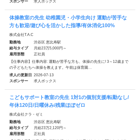
スポンサー
求人ボックス
体操教室の先生 幼稚園児・小学生向け 運動が苦手な
方も歓迎/遊び心を活かした指導/有休消化100%
株式会社T.A.C
勤務地
渋谷区 恵比寿駅
給与タイプ
月給23万5,000円～
雇用形態
正社員
【仕事内容】仕事内容: 運動が苦手な方も、体操の先生に! 3～12歳まで
の子どもたちへ体操を教えます。午前は保育園…
求人の更新日
2026-07-13
スポンサー
求人ボックス
こどもサポート教室の先生 1対1の個別支援/転勤なし/
年休120日/日曜休み/残業ほぼゼロ
株式会社クラ・ゼミ
勤務地
渋谷区 恵比寿駅
給与タイプ
月給23万2,120円～
雇用形態
正社員