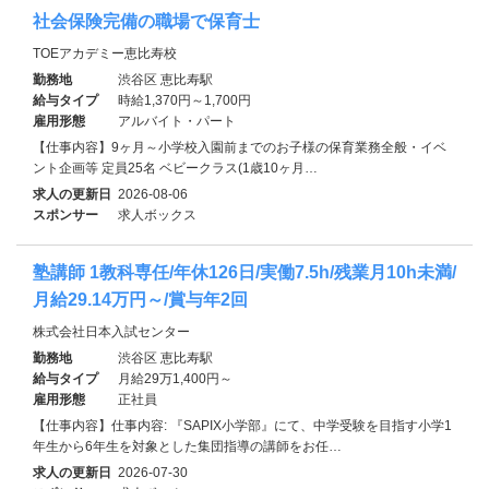
社会保険完備の職場で保育士
TOEアカデミー恵比寿校
勤務地
渋谷区 恵比寿駅
給与タイプ
時給1,370円～1,700円
雇用形態
アルバイト・パート
【仕事内容】9ヶ月～小学校入園前までのお子様の保育業務全般・イベ
ント企画等 定員25名 ベビークラス(1歳10ヶ月…
求人の更新日
2026-08-06
スポンサー
求人ボックス
塾講師 1教科専任/年休126日/実働7.5h/残業月10h未満/
月給29.14万円～/賞与年2回
株式会社日本入試センター
勤務地
渋谷区 恵比寿駅
給与タイプ
月給29万1,400円～
雇用形態
正社員
【仕事内容】仕事内容: 『SAPIX小学部』にて、中学受験を目指す小学1
年生から6年生を対象とした集団指導の講師をお任…
求人の更新日
2026-07-30