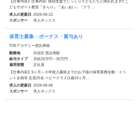
【仕事内容】仕事内容: 個別支援でじっくり子どもたちと関われます!/ こ
どもサポート教室『きらり』『あいあい』『クラ…
求人の更新日
2026-06-22
スポンサー
求人ボックス
保育士募集・ボーナス・賞与あり
TOEアカデミー恵比寿校
勤務地
渋谷区 恵比寿駅
給与タイプ
月給26万円～30万円
雇用形態
正社員
【仕事内容】9ヶ月～小学校入園前までのお子様の保育業務全般・イベ
ント企画等 定員25名 ベビークラス(1歳10ヶ月…
求人の更新日
2026-08-06
スポンサー
求人ボックス