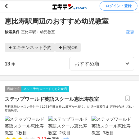
ログイン・登録
恵比寿駅周辺のおすすめ幼児教室
変更
検索条件
恵比寿駅
幼児教室
エキテンネット予約
日祝OK
13
件
店舗公式
ネット予約スピードくじ対象店
ステップワールド英語スクール恵比寿教室
無料体験レッスン受付中！1973年旺文社LL教室から続く、幼児〜高校生まで英検合格に強い
英語教室。