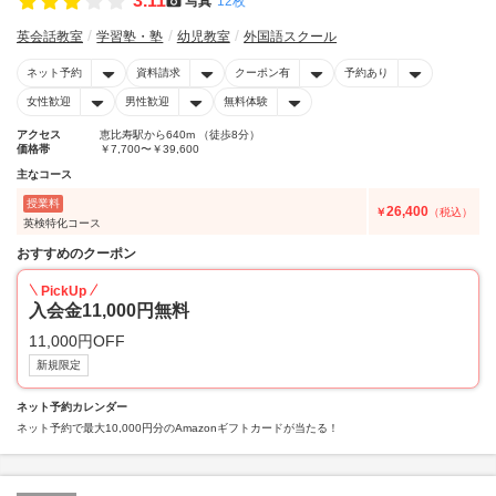
3.11
写真
12枚
英会話教室
学習塾・塾
幼児教室
外国語スクール
ネット予約
資料請求
クーポン有
予約あり
女性歓迎
男性歓迎
無料体験
アクセス
恵比寿駅から640m （徒歩8分）
価格帯
￥7,700〜￥39,600
主なコース
授業料
26,400
￥
（税込）
英検特化コース
おすすめのクーポン
PickUp
入会金11,000円無料
11,000円OFF
新規限定
ネット予約カレンダー
ネット予約で最大10,000円分のAmazonギフトカードが当たる！