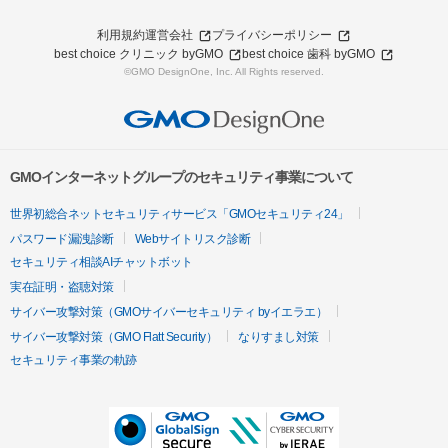
利用規約
運営会社
プライバシーポリシー
best choice クリニック byGMO
best choice 歯科 byGMO
©GMO DesignOne, Inc. All Rights reserved.
GMOインターネットグループのセキュリティ事業について
世界初総合ネットセキュリティサービス「GMOセキュリティ24」
パスワード漏洩診断
Webサイトリスク診断
セキュリティ相談AIチャットボット
実在証明・盗聴対策
サイバー攻撃対策（GMOサイバーセキュリティ byイエラエ）
サイバー攻撃対策（GMO Flatt Security）
なりすまし対策
セキュリティ事業の軌跡