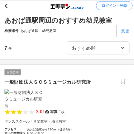
ログイン・登録
あおば通駅周辺のおすすめ幼児教室
変更
検索条件
あおば通駅
幼児教室
7
件
店舗公式
一般財団法人ＳＣＳミュージカル研究所
3.01
写真
1枚
ダンススクール
音楽教室
幼児教室
アクセス
あおば通駅から710m （徒歩9分）
本日の営業状況
9:30〜18:00