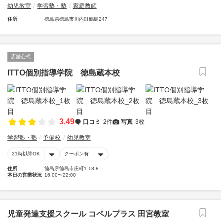
幼児教室
学習塾・塾
家庭教師
住所
徳島県徳島市川内町鶴島247
店舗公式
ITTO個別指導学院 徳島蔵本校
3.49
口コミ
2件
写真
3枚
学習塾・塾
予備校
幼児教室
21時以降OK
クーポン有
住所
徳島県徳島市庄町1-18-8
本日の営業状況
16:00〜22:00
児童発達支援スクール コペルプラス 田宮教室