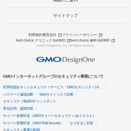
掲載のご案内
サイトマップ
利用規約
運営会社
プライバシーポリシー
best choice クリニック byGMO
best choice 歯科 byGMO
©GMO DesignOne, Inc. All Rights reserved.
GMOインターネットグループのセキュリティ事業について
世界初総合ネットセキュリティサービス「GMOセキュリティ24」
パスワード漏洩診断
Webサイトリスク診断
セキュリティ相談AIチャットボット
実在証明・盗聴対策
サイバー攻撃対策（GMOサイバーセキュリティ byイエラエ）
サイバー攻撃対策（GMO Flatt Security）
なりすまし対策
セキュリティ事業の軌跡