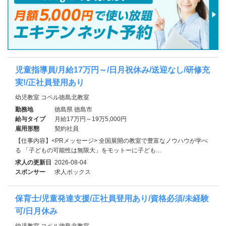
児童指導員/月給17万円～/日月祝休み/送迎なし/研修充
実!/正社員登用あり
幼児教室 コペル徳島北教室
勤務地
徳島県 徳島市
給与タイプ
月給17万円～19万5,000円
雇用形態
契約社員
【仕事内容】<PRメッセージ> 全国展開の教室で豊富なノウハウが学べ
る 「子どもの可能性は無限大」をモットーに子ども…
求人の更新日
2026-08-04
スポンサー
求人ボックス
保育士/児童発達支援/正社員登用あり/資格必須/未経験
可/日月休み
幼児教室 コペル徳島北教室