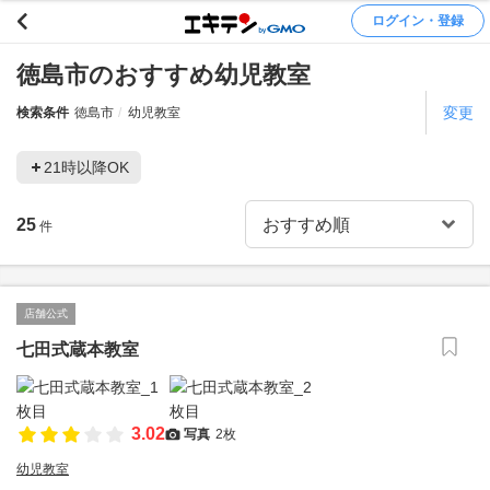
ログイン・登録
徳島市のおすすめ幼児教室
変更
検索条件
徳島市
幼児教室
21時以降OK
25
件
店舗公式
七田式蔵本教室
3.02
写真
2枚
幼児教室