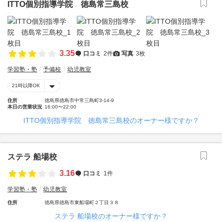
ITTO個別指導学院 徳島常三島校
3.35
口コミ
2件
写真
3枚
学習塾・塾
予備校
幼児教室
21時以降OK
住所
徳島県徳島市中常三島町3-14-9
本日の営業状況
16:00〜22:00
ITTO個別指導学院 徳島常三島校のオーナー様ですか？
ステラ 船場校
3.16
口コミ
1件
学習塾・塾
幼児教室
住所
徳島県徳島市東船場町２丁目３８
ステラ 船場校のオーナー様ですか？