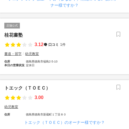
ナー様ですか？
店舗公式
桂花書塾
3.12
口コミ
1件
書道・習字
幼児教室
住所
徳島県徳島市福島2-5-10
本日の営業状況
定休日
トエック（ＴＯＥＣ）
3.00
幼児教室
住所
徳島県徳島市新蔵町１丁目８０
トエック（ＴＯＥＣ）のオーナー様ですか？