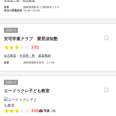
学習塾・塾
幼児教室
住所
徳島県徳島市八万町柿谷１５０
本日の営業状況
16:00〜20:00
店舗公式
安宅学童クラブ 愛晃須知塾
3.01
幼児教室
学習塾・塾
家庭教師
住所
徳島県徳島市安宅 1-7-18
店舗公式
エードゥクレ子ども教室
3.01
写真
1枚