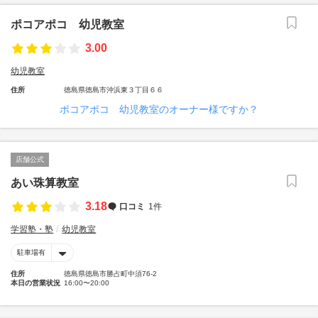
ポコアポコ 幼児教室
3.00
幼児教室
住所
徳島県徳島市沖浜東３丁目６６
ポコアポコ 幼児教室のオーナー様ですか？
店舗公式
あい珠算教室
3.18
口コミ
1件
学習塾・塾
幼児教室
駐車場有
住所
徳島県徳島市勝占町中須76-2
本日の営業状況
16:00〜20:00