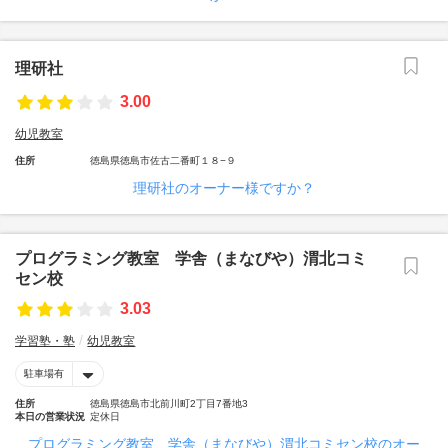
理研社
3.00
幼児教室
住所
徳島県徳島市佐古二番町１８−９
理研社のオーナー様ですか？
プログラミング教室 学舎（まなびや）渭北コミ
セン校
3.03
学習塾・塾
幼児教室
駐車場有
住所
徳島県徳島市北前川町2丁目7番地3
本日の営業状況
定休日
プログラミング教室 学舎（まなびや）渭北コミセン校のオー