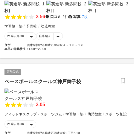
3.56
口コミ
2件
写真
7枚
学習塾・塾
予備校
幼児教室
21時以降OK
駐車場有
住所
兵庫県神戸市垂水区学が丘４－１０－２８
本日の営業状況
14:00〜22:00
店舗公式
ベースボールスクールズ神戸舞子校
3.05
フィットネスクラブ・スポーツジム
学習塾・塾
幼児教室
スポーツ施設
21時以降OK
住所
兵庫県神戸市垂水区清水が丘3丁目6-10