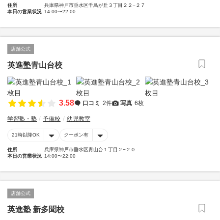
住所
兵庫県神戸市垂水区千鳥が丘３丁目２２−２７
本日の営業状況
14:00〜22:00
店舗公式
英進塾青山台校
3.58
口コミ
2件
写真
6枚
学習塾・塾
予備校
幼児教室
21時以降OK
クーポン有
住所
兵庫県神戸市垂水区青山台１丁目２−２０
本日の営業状況
14:00〜22:00
店舗公式
英進塾 新多聞校