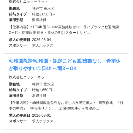
株式会社ニッソーネット
勤務地
神戸市 垂水区
給与タイプ
時給1,650円～
雇用形態
派遣社員
【仕事内容】<1日4h 週3～ok>実務経験ゼロ・長いブランク歓迎/短期
2ヶ月～長期歓迎 即日・夏休み明けスタートなど…
求人の更新日
2026-08-04
スポンサー
求人ボックス
幼稚園教諭/幼稚園・認定こども園/残業なし・希望休
が取りやすい/1日4h～/週3～OK
株式会社ニッソーネット
勤務地
神戸市 垂水区
給与タイプ
時給1,650円～
雇用形態
派遣社員
【仕事内容】<幼稚園教諭免許をお持ちの方限定求人>「書類作成」「行
事の準備」「持ち帰りナシ」…全国4000件から希望の…
求人の更新日
2026-08-01
スポンサー
求人ボックス