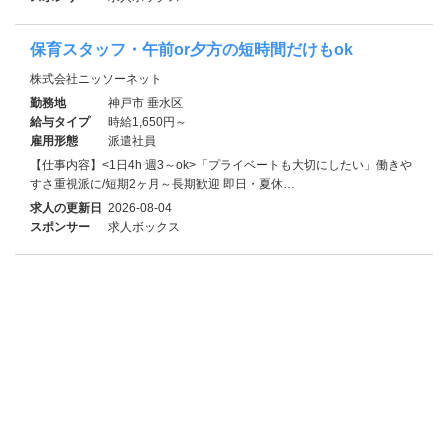
保育スタッフ・午前or夕方の短時間だけもok
株式会社ニッソーネット
勤務地
神戸市 垂水区
給与タイプ
時給1,650円～
雇用形態
派遣社員
【仕事内容】<1日4h 週3～ok>「プライベートも大切にしたい」働きや
すさ重視派に/短期2ヶ月～長期歓迎 即日・夏休…
求人の更新日
2026-08-04
スポンサー
求人ボックス