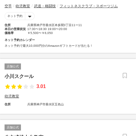
空手
幼児教室
武道・格闘技
フィットネスクラブ・スポーツジム
ネット予約
住所
兵庫県神戸市垂水区本多聞3丁目11ー11
本日の営業状況
17:30〜18:30 19:00〜20:00
価格帯
￥5,500〜￥6,050
ネット予約カレンダー
ネット予約で最大10,000円分のAmazonギフトカードが当たる！
店舗公式
小川スクール
3.01
幼児教室
住所
兵庫県神戸市垂水区五色山
店舗公式