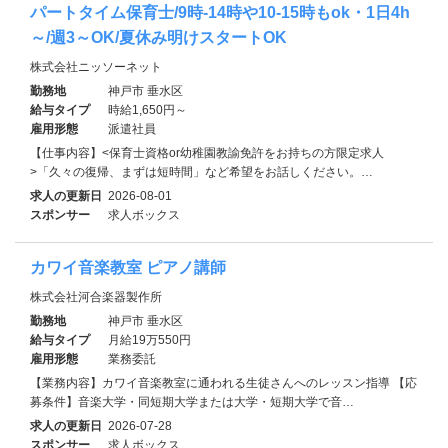
パートタイム保育士/9時-14時や10-15時もok・1日4h
～/週3～OK/夏休み明けスタートOK
株式会社ニッソーネット
勤務地
神戸市 垂水区
給与タイプ
時給1,650円～
雇用形態
派遣社員
【仕事内容】<保育士資格or幼稚園教諭免許をお持ちの方限定求人
>「久々の復帰、まずは短時間」など希望をお話しください。…
求人の更新日
2026-08-01
スポンサー
求人ボックス
カワイ音楽教室 ピアノ講師
株式会社河合楽器製作所
勤務地
神戸市 垂水区
給与タイプ
月給19万550円
雇用形態
業務委託
【業務内容】カワイ音楽教室に通われる生徒さんへのレッスン指導 【応
募条件】音楽大学・同短期大学または大学・短期大学で音…
求人の更新日
2026-07-28
スポンサー
求人ボックス