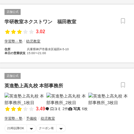
店舗公式
学研教室ネクストワン 福田教室
3.02
学習塾・塾
幼児教室
住所
兵庫県神戸市垂水区福田4-5-10
本日の営業状況
15:00〜21:00
店舗公式
英進塾上高丸校 本部事務所
3.49
口コミ
2件
写真
6枚
学習塾・塾
予備校
幼児教室
21時以降OK
クーポン有