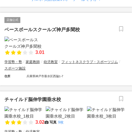
店舗公式
ベースボールスクールズ神戸多聞校
3.01
学習塾・塾
家庭教師
幼児教室
フィットネスクラブ・スポーツジム
スポーツ施設
住所
兵庫県神戸市垂水区西脇1-7
チャイルド脳伸学園垂水校
3.02
写真
9枚
学習塾・塾
幼児教室