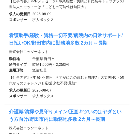
【仕事内容】<PRメッセージ> 事業所数・実績ともに業界トップクラス!
当法人のモットーは「こどもの可能性は無限大」…
求人の更新日
2026-08-09
スポンサー
求人ボックス
看護助手/経験・資格一切不要/病院内の日常サポート/
日払いOK/野田市内に勤務地多数 2カ月～長期
株式会社ニッソーネット
勤務地
千葉県 野田市
給与タイプ
時給1,500円～2,250円
雇用形態
派遣社員
【仕事内容】<年 齢 不 問>「さすがにこの歳じゃ無理?」大丈夫!40・50
代からのチャレンジも応援 来社不要!最短”…
求人の更新日
2026-08-07
スポンサー
求人ボックス
介護職/清掃や見守りメイン/正直キツいのはヤダとい
う方向け/野田市内に勤務地多数 2カ月～長期
株式会社ニッソーネット