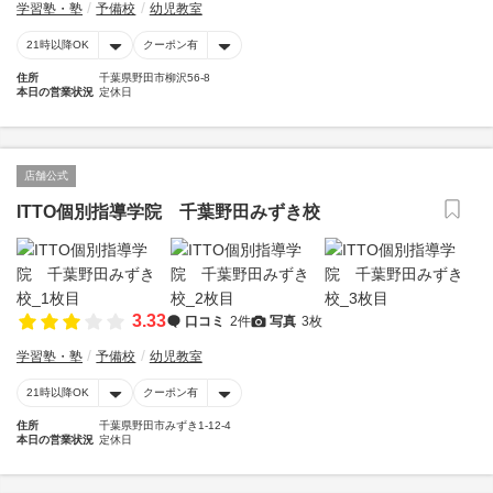
学習塾・塾
予備校
幼児教室
21時以降OK
クーポン有
住所
千葉県野田市柳沢56-8
本日の営業状況
定休日
店舗公式
ITTO個別指導学院 千葉野田みずき校
3.33
口コミ
2件
写真
3枚
学習塾・塾
予備校
幼児教室
21時以降OK
クーポン有
住所
千葉県野田市みずき1-12-4
本日の営業状況
定休日