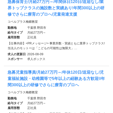
急募保育士/月給27万円～/年間休日120日/送迎なし/業
界トップクラスの施設数と実績あり!年間300以上の研
修でさらに療育のプロへ/児童発達支援
コペルプラス梅郷教室
勤務地
千葉県 野田市
給与タイプ
月給27万円～
雇用形態
正社員
【仕事内容】<PRメッセージ> 事業所数・実績ともに業界トップクラス!
当法人のモットーは「こどもの可能性は無限大」…
求人の更新日
2026-08-09
スポンサー
求人ボックス
急募児童指導員/月給27万円～/年休120日/送迎なし/児
童福祉施設・幼稚園等で5年以上の経験ある方歓迎!/年
間300以上の研修でさらに療育のプロへ
コペルプラス梅郷教室
勤務地
千葉県 野田市
給与タイプ
月給27万円～
雇用形態
正社員