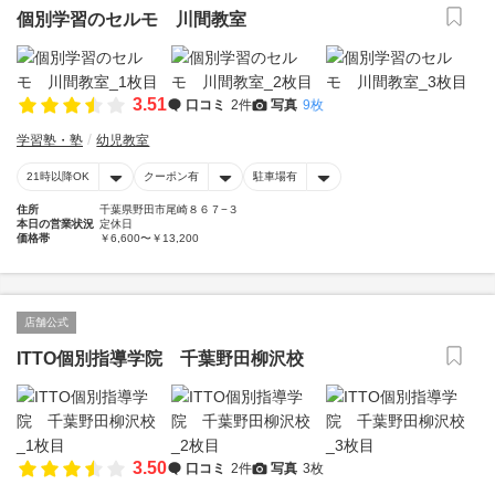
個別学習のセルモ 川間教室
3.51
口コミ
2件
写真
9枚
学習塾・塾
幼児教室
21時以降OK
クーポン有
駐車場有
住所
千葉県野田市尾崎８６７−３
本日の営業状況
定休日
価格帯
￥6,600〜￥13,200
店舗公式
ITTO個別指導学院 千葉野田柳沢校
3.50
口コミ
2件
写真
3枚