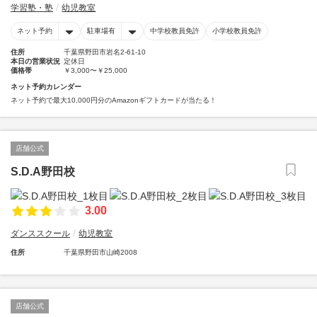
学習塾・塾
幼児教室
ネット予約
駐車場有
中学校教員免許
小学校教員免許
住所
千葉県野田市岩名2-61-10
本日の営業状況
定休日
価格帯
￥3,000〜￥25,000
ネット予約カレンダー
ネット予約で最大10,000円分のAmazonギフトカードが当たる！
店舗公式
S.D.A野田校
3.00
ダンススクール
幼児教室
住所
千葉県野田市山崎2008
店舗公式