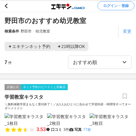
ログイン・登録
野田市のおすすめ幼児教室
変更
検索条件
野田市
幼児教室
エキテンネット予約
21時以降OK
7
件
店舗公式
ネット予約スピードくじ対象店
学習教室キラスタ
＼無料体験学習まもなく受付終了！／お1人おひとりに合わせて学習内容・時間等すべてオー
ダーメイド☆
3.53
口コミ
3件
写真
77枚