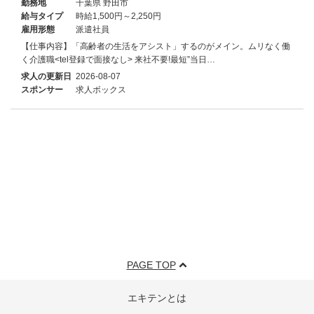
勤務地
千葉県 野田市
給与タイプ
時給1,500円～2,250円
雇用形態
派遣社員
【仕事内容】「高齢者の生活をアシスト」するのがメイン。ムリなく働
く介護職<tel登録で面接なし> 来社不要!最短”当日…
求人の更新日
2026-08-07
スポンサー
求人ボックス
PAGE TOP
エキテンとは