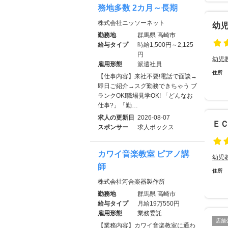
務地多数 2カ月～長期
株式会社ニッソーネット
幼
勤務地
群馬県 高崎市
給与タイプ
時給1,500円～2,125
円
幼児
雇用形態
派遣社員
住所
【仕事内容】来社不要!電話で面談→
即日ご紹介→スグ勤務できちゃう ブ
ランクOK!職場見学OK! 「どんなお
仕事?」「勤…
求人の更新日
2026-08-07
Ｅ
スポンサー
求人ボックス
カワイ音楽教室 ピアノ講
幼児
師
住所
株式会社河合楽器製作所
勤務地
群馬県 高崎市
給与タイプ
月給19万550円
雇用形態
業務委託
店舗
【業務内容】カワイ音楽教室に通わ