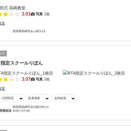
3.01
写真
1枚
教室
群馬県高崎市あら町3-13
公式
A指定スクールりぼん
3.07
写真
2枚
教室
・訪問対応
駐車場有
女性歓迎
群馬県高崎市浜川町259-11
営業状況
9:00〜17:00