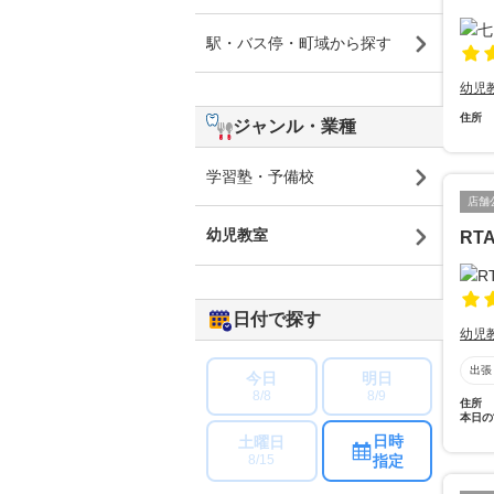
駅・バス停・町域から探す
幼児
住所
ジャンル・業種
学習塾・予備校
店舗
幼児教室
RT
日付で探す
幼児
出張
今日
明日
8/8
8/9
住所
本日の
日時
土曜日
指定
8/15