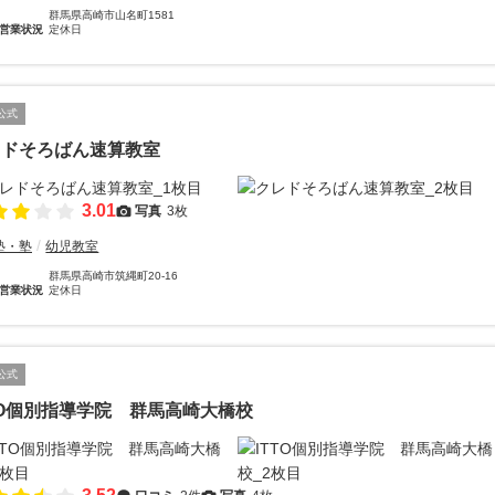
群馬県高崎市山名町1581
営業状況
定休日
公式
レドそろばん速算教室
3.01
写真
3枚
塾・塾
幼児教室
群馬県高崎市筑縄町20-16
営業状況
定休日
公式
TO個別指導学院 群馬高崎大橋校