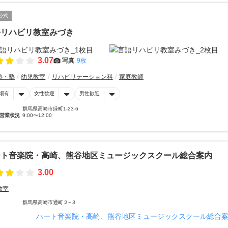
公式
語リハビリ教室みづき
3.07
写真
9枚
塾・塾
幼児教室
リハビリテーション科
家庭教師
場有
女性歓迎
男性歓迎
群馬県高崎市緑町1-23-6
営業状況
9:00〜12:00
ート音楽院・高崎、熊谷地区ミュージックスクール総合案内
3.00
教室
群馬県高崎市通町２−３
ハート音楽院・高崎、熊谷地区ミュージックスクール総合