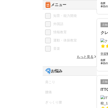
住所
メニュー
本日の
知育・能力開発
外国語
店舗
情報教育
ク
運動・体操教室
音楽
学習
もっと見る
住所
本日の
お悩み
肩こり
店舗
IT
腰痛
ぎっくり腰