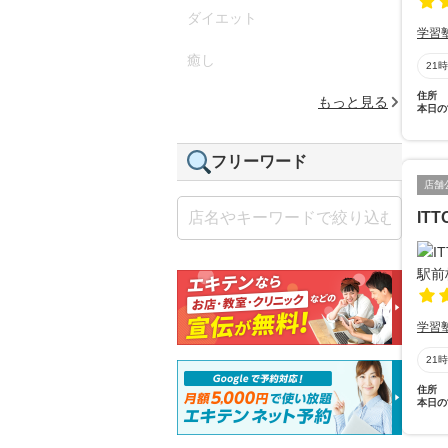
ダイエット
学習
癒し
21
住所
もっと見る
本日の
フリーワード
店舗
IT
学習
21
住所
本日の