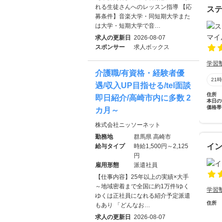
れる生徒さんへのレッスン指導 【応
ステ
募条件】音楽大学・同短期大学また
は大学・短期大学で音…
求人の更新日
2026-08-07
スポンサー
求人ボックス
学習
介護職/有資格・経験者優
21
遇/収入UP目指せる/tel面談
住所
即日紹介/高崎市内に多数 2
本日の
価格帯
カ月～
株式会社ニッソーネット
勤務地
群馬県 高崎市
イ
給与タイプ
時給1,500円～2,125
円
雇用形態
派遣社員
【仕事内容】25年以上の実績×大手
～地域密着まで全国に約1万件!ゆく
学習
ゆくは正社員になれる紹介予定派遣
住所
もあり 「どんなお…
求人の更新日
2026-08-07