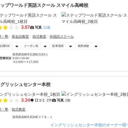
ップワールド英語スクール スマイル高崎校
3.07
写真
11枚
塾・塾
英会話教室
幼児教室
外国語スクール
時以降OK
クーポン有
駐車場有
無料体験
群馬県高崎市石原町3183-1
営業状況
9:00〜16:00
￥2,000〜￥17,000
ングリッシュセンター本校
3.34
口コミ
2件
写真
2枚
塾・塾
幼児教室
群馬県高崎市貝沢町４７８－１
イングリッシュセンター本校のオーナー様