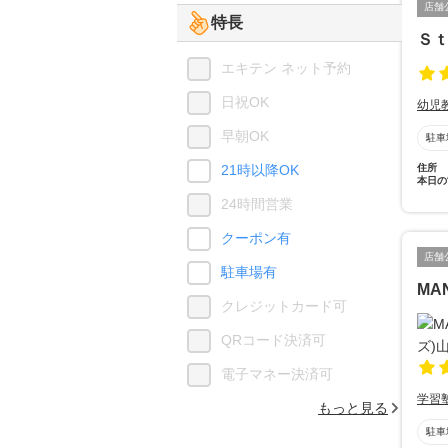
店舗
特長
Ｓ
エキテン ネット予約
日祝OK
幼児
早朝OK
駐車
21時以降OK
住所
本日の
24時間営業
クーポン有
店舗
駐車場有
MA
クレジットカード可
QRコード決済可
電子マネー決済可
学習
もっと見る
駐車