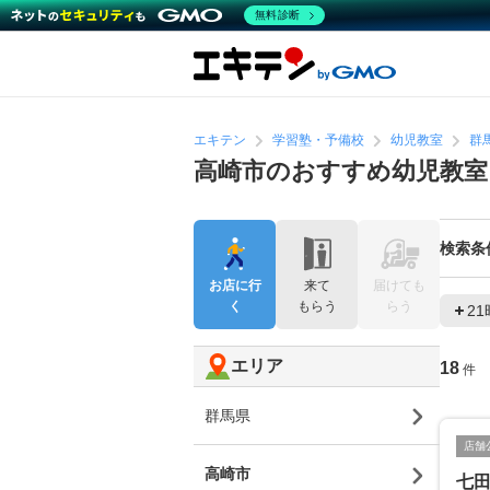
無料診断
エキテン
学習塾・予備校
幼児教室
群
高崎市のおすすめ幼児教室
検索条
お店に行
来て
届けても
く
もらう
らう
2
エリア
18
件
群馬県
店舗
高崎市
七田