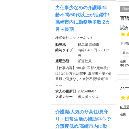
力仕事少なめの介護職/年
店舗
齢不問/50代以上が活躍中/
言
高崎市内に勤務地多数 2カ
月～長期
株式会社ニッソーネット
学習
勤務地
群馬県 高崎市
給与タイプ
時給1,400円～2,125
駐車
円
雇用形態
派遣社員
住所
本日の
【仕事内容】<年 齢 不 問>定年後に
はじめた方も活躍中! 履歴書不要<tel
登録で面接なし> 来社不要!最短”当
日…
ハ
求人の更新日
2026-08-07
スポンサー
求人ボックス
幼児
介護職/人気のサ高住/見守
住所
り・日常生活の補助中心で
介護度低め/高崎市内に勤