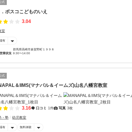
公式
ｔ．ボスコこどものいえ
3.04
教室
場有
群馬県高崎市倉賀野町１９９８
営業状況
9:30〜14:00
公式
NAPAL＆IIMS(マナパル＆イームズ)山名八幡宮教室
3.16
口コミ
1件
写真
3枚
塾・塾
幼児教室
場有
無料体験