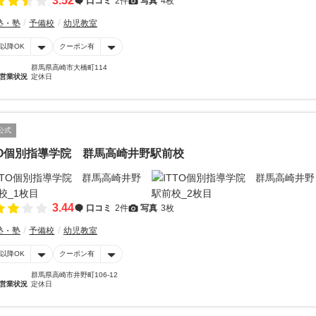
3.52
口コミ
2件
写真
4枚
塾・塾
予備校
幼児教室
時以降OK
クーポン有
群馬県高崎市大橋町114
営業状況
定休日
公式
TO個別指導学院 群馬高崎井野駅前校
3.44
口コミ
2件
写真
3枚
塾・塾
予備校
幼児教室
時以降OK
クーポン有
群馬県高崎市井野町106-12
営業状況
定休日