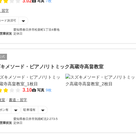
3.02
写真
7枚
・習字
コード決済可
愛知県春日井市松新町1丁目4番地
営業状況
定休日
公式
キメソード・ピアノ/リトミック高蔵寺高畠教室
3.10
写真
9枚
教室
書道・習字
ポン有
駐車場有
愛知県春日井市気噴町北2-273-5
営業状況
定休日