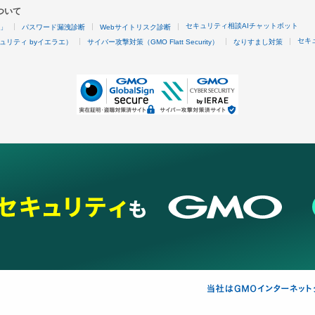
ついて
セキュリティ相談AIチャットボット
4」
パスワード漏洩診断
Webサイトリスク診断
セキ
ュリティ byイエラエ）
サイバー攻撃対策（GMO Flatt Security）
なりすまし対策