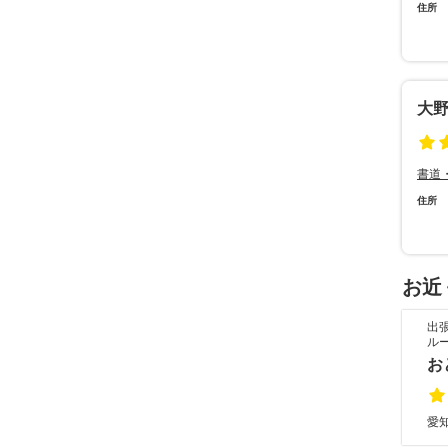
住所
大
書道
住所
お近
出
ル
お
愛知