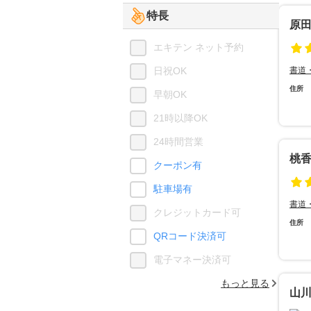
特長
原
エキテン ネット予約
日祝OK
書道
住所
早朝OK
21時以降OK
24時間営業
桃
クーポン有
駐車場有
書道
クレジットカード可
住所
QRコード決済可
電子マネー決済可
もっと見る
山