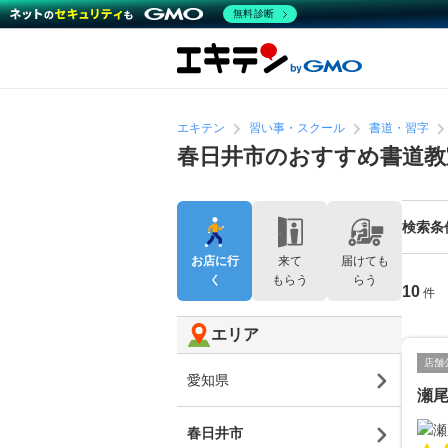
無料診断
エキテン
習い事・スクール
書道・習字
春日井市のおすすめ書道教
検索条
お店に行
来て
届けても
く
もらう
らう
10
件
エリア
店舗
愛知県
瀬
春日井市