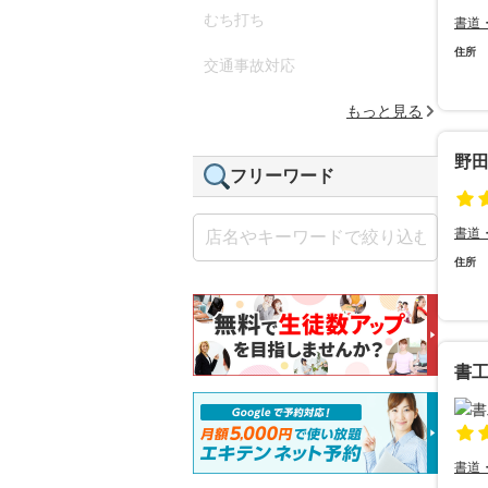
むち打ち
書道
住所
交通事故対応
もっと見る
野
フリーワード
書道
住所
書
書道