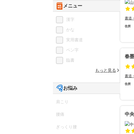
メニュー
書道
漢字
住所
かな
実用書道
ペン字
春墨
臨書
もっと見る
書道
住所
お悩み
肩こり
中
腰痛
ぎっくり腰