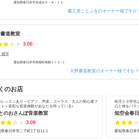
愛知県春日井市岩成台９－８－１２
書工房ことぶきのオーナー様ですか
野書道教室
3.00
・習字
愛知県春日井市神屋町南郷４７２−１
大野書道教室のオーナー様ですか
くのお店
張レッスンあり＜ピアノ、声楽、コーラス、大人の初心者フ
幼児と小学生は
ート＞多彩な音楽体験があなたを待っている♪
心と体をバラ
とのおさんぽ音楽教室
知空会春
3.09
県春日井市二子町1丁目11-1
愛知県春日井