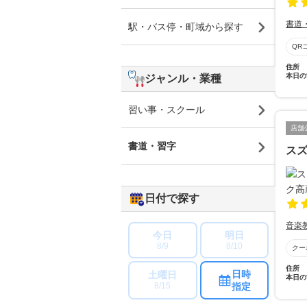
書道
駅・バス停・町域から探す
QR
住所
本日の
ジャンル・業種
習い事・スクール
店舗
書道・習字
スズ
日付で探す
音楽
今日
明日
8/9
8/10
クー
住所
日時
土曜日
本日の
指定
8/15