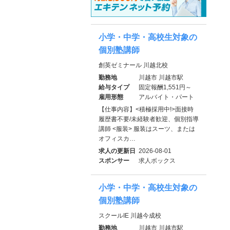
小学・中学・高校生対象の
個別塾講師
創英ゼミナール 川越北校
勤務地
川越市 川越市駅
給与タイプ
固定報酬1,551円～
雇用形態
アルバイト・パート
【仕事内容】<積極採用中!>面接時
履歴書不要/未経験者歓迎、個別指導
講師 <服装> 服装はスーツ、または
オフィスカ…
求人の更新日
2026-08-01
スポンサー
求人ボックス
小学・中学・高校生対象の
個別塾講師
スクールIE 川越今成校
勤務地
川越市 川越市駅