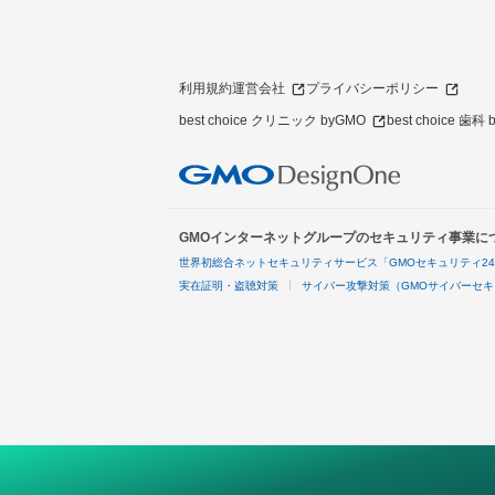
利用規約
運営会社
プライバシーポリシー
best choice クリニック byGMO
best choice 歯科
GMOインターネットグループのセキュリティ事業に
世界初総合ネットセキュリティサービス「GMOセキュリティ2
実在証明・盗聴対策
サイバー攻撃対策（GMOサイバーセキ