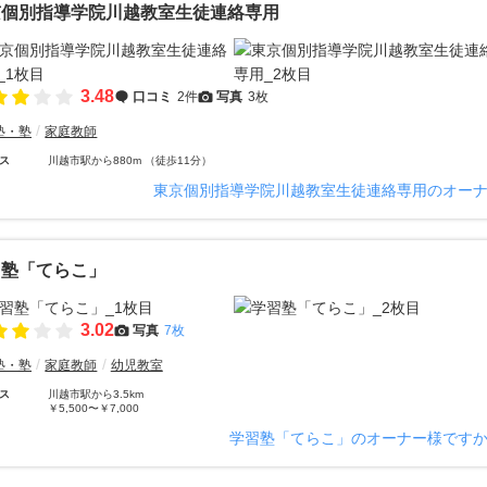
京個別指導学院川越教室生徒連絡専用
3.48
口コミ
2件
写真
3枚
塾・塾
家庭教師
ス
川越市駅から880m （徒歩11分）
東京個別指導学院川越教室生徒連絡専用のオー
習塾「てらこ」
3.02
写真
7枚
塾・塾
家庭教師
幼児教室
ス
川越市駅から3.5km
￥5,500〜￥7,000
学習塾「てらこ」のオーナー様です