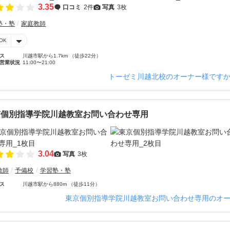
3.35
口コミ
2件
写真
3枚
塾・塾
家庭教師
OK
ス
川越市駅から1.7km （徒歩22分）
営業状況
11:00〜21:00
トーゼミ川越北校のオーナー様です
京個別指導学院川越教室お問い合わせ専用
3.04
写真
3枚
教師
予備校
学習塾・塾
ス
川越市駅から880m （徒歩11分）
東京個別指導学院川越教室お問い合わせ専用のオ