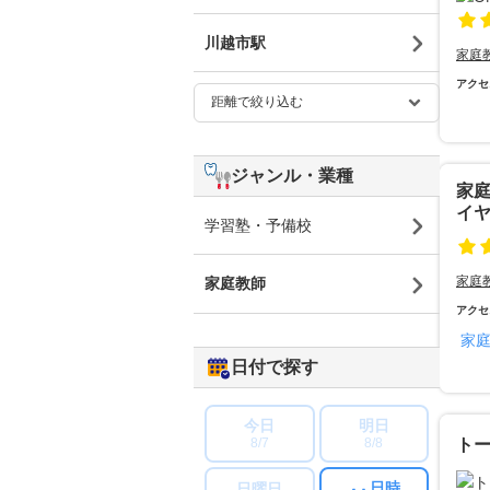
川越市駅
家庭
アクセ
ジャンル・業種
家
イ
学習塾・予備校
家庭
家庭教師
アクセ
家
日付で探す
今日
明日
8/7
8/8
ト
日時
日曜日