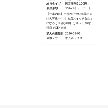
給与タイプ
固定報酬2,100円～
雇用形態
アルバイト・パート
【仕事内容】生徒増に伴い春季に向
け大募集中!「やる気スイッチ先生」
になろう!!時間&曜日は選べる 得意
科目でOK<未経…
求人の更新日
2026-08-01
スポンサー
求人ボックス