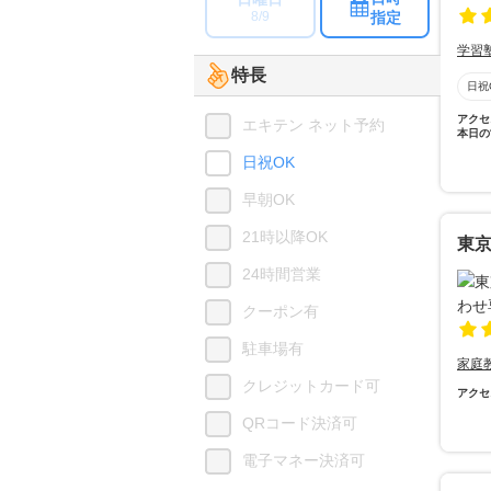
指定
8/9
学習
特長
日祝
アクセ
エキテン ネット予約
本日の
日祝OK
早朝OK
21時以降OK
東
24時間営業
クーポン有
駐車場有
家庭
クレジットカード可
アクセ
QRコード決済可
電子マネー決済可