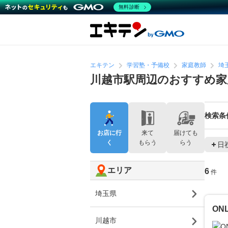
無料診断
エキテン
学習塾・予備校
家庭教師
埼
川越市駅周辺のおすすめ家
検索条
お店に行
来て
届けても
く
もらう
らう
日
エリア
6
件
埼玉県
ON
川越市