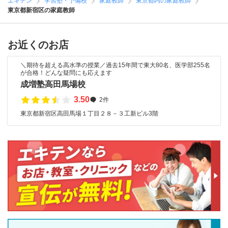
エキテン
学習塾・予備校
家庭教師
東京都内の家庭教師
東京都新宿区の家庭教師
お近くのお店
＼期待を超える高水準の授業／過去15年間で東大80名、医学部255名
が合格！どんな疑問にも応えます
成増塾高田馬場校
3.50
2件
東京都新宿区高田馬場１丁目２８－３工新ビル3階