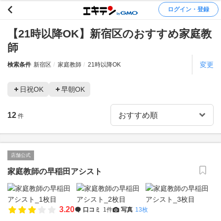
ログイン・登録
【21時以降OK】新宿区のおすすめ家庭教
師
変更
検索条件
新宿区
家庭教師
21時以降OK
日祝OK
早朝OK
12
件
店舗公式
家庭教師の早稲田アシスト
3.20
口コミ
1件
写真
13枚