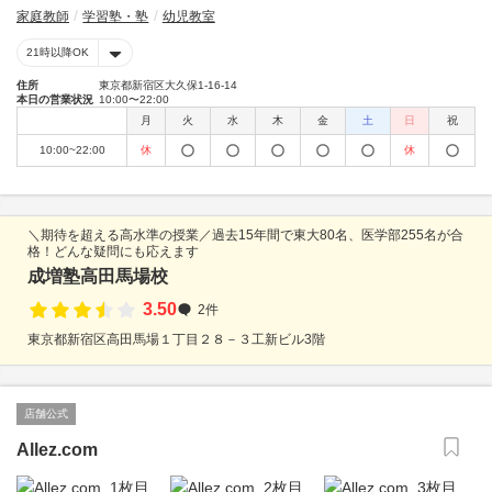
家庭教師
学習塾・塾
幼児教室
21時以降OK
住所
東京都新宿区大久保1-16-14
本日の営業状況
10:00〜22:00
月
火
水
木
金
土
日
祝
10:00~22:00
休
休
＼期待を超える高水準の授業／過去15年間で東大80名、医学部255名が合
格！どんな疑問にも応えます
成増塾高田馬場校
3.50
2件
東京都新宿区高田馬場１丁目２８－３工新ビル3階
店舗公式
Allez.com