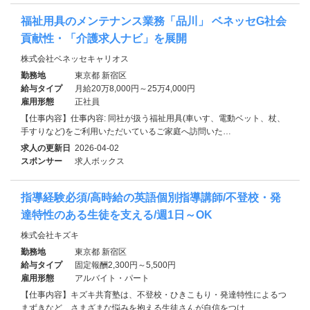
福祉用具のメンテナンス業務「品川」 ベネッセG社会
貢献性・「介護求人ナビ」を展開
株式会社ベネッセキャリオス
勤務地
東京都 新宿区
給与タイプ
月給20万8,000円～25万4,000円
雇用形態
正社員
【仕事内容】仕事内容: 同社が扱う福祉用具(車いす、電動ベット、杖、
手すりなど)をご利用いただいているご家庭へ訪問いた…
求人の更新日
2026-04-02
スポンサー
求人ボックス
指導経験必須/高時給の英語個別指導講師/不登校・発
達特性のある生徒を支える/週1日～OK
株式会社キズキ
勤務地
東京都 新宿区
給与タイプ
固定報酬2,300円～5,500円
雇用形態
アルバイト・パート
【仕事内容】キズキ共育塾は、不登校・ひきこもり・発達特性によるつ
まずきなど、さまざまな悩みを抱える生徒さんが自信をつけ…