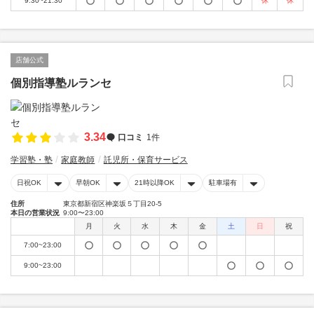
9:30~21:30
休
休
店舗公式
個別指導塾ルランセ
3.34
口コミ
1件
学習塾・塾
家庭教師
託児所・保育サービス
日祝OK
早朝OK
21時以降OK
駐車場有
住所
東京都新宿区神楽坂５丁目20-5
本日の営業状況
9:00〜23:00
月
火
水
木
金
土
日
祝
7:00~23:00
9:00~23:00