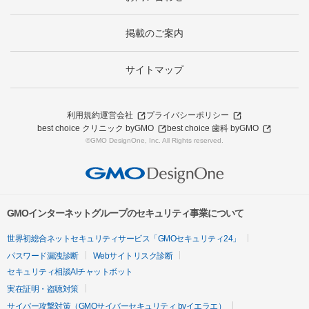
掲載のご案内
サイトマップ
利用規約
運営会社
プライバシーポリシー
best choice クリニック byGMO
best choice 歯科 byGMO
©GMO DesignOne, Inc. All Rights reserved.
GMOインターネットグループのセキュリティ事業について
世界初総合ネットセキュリティサービス「GMOセキュリティ24」
パスワード漏洩診断
Webサイトリスク診断
セキュリティ相談AIチャットボット
実在証明・盗聴対策
サイバー攻撃対策（GMOサイバーセキュリティ byイエラエ）