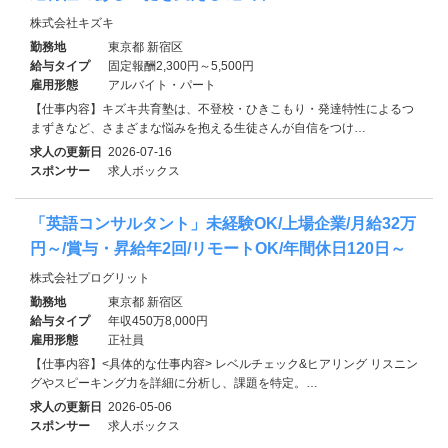
株式会社キズキ
勤務地
東京都 新宿区
給与タイプ
固定報酬2,300円～5,500円
雇用形態
アルバイト・パート
【仕事内容】キズキ共育塾は、不登校・ひきこもり・発達特性によるつ
まずきなど、さまざまな悩みを抱える生徒さんが自信をつけ…
求人の更新日
2026-07-16
スポンサー
求人ボックス
「英語コンサルタント」未経験OK/上場企業/月給32万
円～/賞与・昇給年2回/リモートOK/年間休日120日～
株式会社プログリット
勤務地
東京都 新宿区
給与タイプ
年収450万8,000円
雇用形態
正社員
【仕事内容】<具体的な仕事内容> レベルチェック&ヒアリング リスニン
グやスピーキング力を詳細に分析し、課題を特定。…
求人の更新日
2026-05-06
スポンサー
求人ボックス