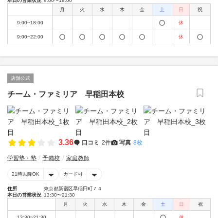
本日の営業状況
9:00〜18:00
月
火
水
木
金
土
日
祝
9:00~18:00
休
9:00~22:00
休
店舗公式
チーム・ファミリア 早稲田本校
3.36
口コミ
2件
写真
8枚
学習塾・塾
予備校
家庭教師
21時以降OK
カード可
住所
東京都新宿区早稲田町７４
本日の営業状況
13:30〜21:30
月
火
水
木
金
土
日
祝
13:30~21:30
休