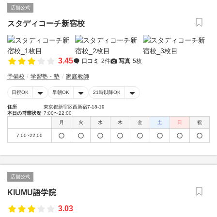
店舗公式
スタディコーチ新宿校
3.45
口コミ
2件
写真
5枚
予備校
学習塾・塾
家庭教師
日祝OK
早朝OK
21時以降OK
住所
東京都新宿区西新宿7-18-19
本日の営業状況
7:00〜22:00
月
火
水
木
金
土
日
祝
7:00~22:00
店舗公式
KIUMU語学院
3.03