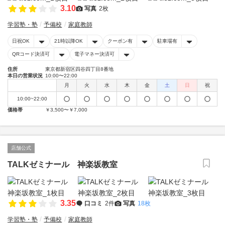
3.10
写真
2枚
学習塾・塾
予備校
家庭教師
日祝OK
21時以降OK
クーポン有
駐車場有
QRコード決済可
電子マネー決済可
住所
東京都新宿区四谷四丁目8番地
本日の営業状況
10:00〜22:00
月
火
水
木
金
土
日
祝
10:00~22:00
価格帯
￥3,500〜￥7,000
店舗公式
TALKゼミナール 神楽坂教室
3.35
口コミ
2件
写真
18枚
学習塾・塾
予備校
家庭教師