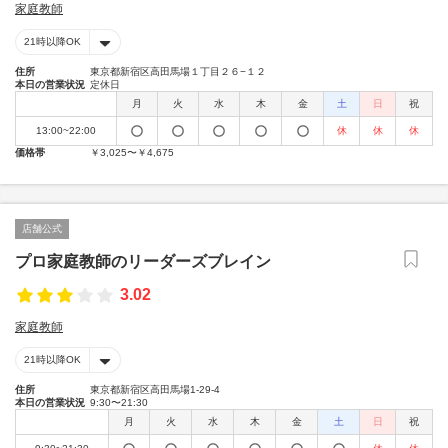
家庭教師
21時以降OK
住所
東京都新宿区高田馬場１丁目２６−１２
本日の営業状況
定休日
月
火
水
木
金
土
日
祝
13:00~22:00
休
休
休
価格帯
￥3,025〜￥4,675
店舗公式
プロ家庭教師のリーダーズブレイン
3.02
家庭教師
21時以降OK
住所
東京都新宿区高田馬場1-29-4
本日の営業状況
9:30〜21:30
月
火
水
木
金
土
日
祝