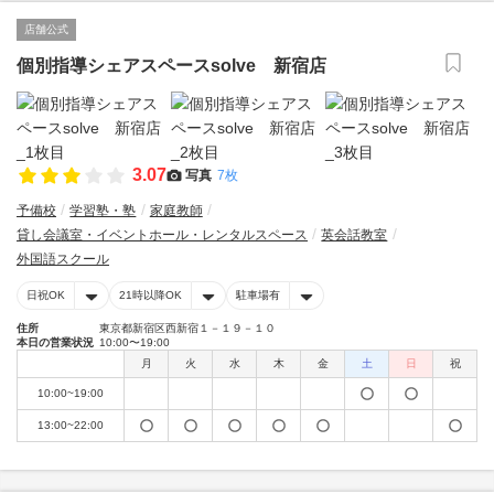
店舗公式
個別指導シェアスペースsolve 新宿店
3.07
写真
7枚
予備校
学習塾・塾
家庭教師
貸し会議室・イベントホール・レンタルスペース
英会話教室
外国語スクール
日祝OK
21時以降OK
駐車場有
住所
東京都新宿区西新宿１－１９－１０
本日の営業状況
10:00〜19:00
月
火
水
木
金
土
日
祝
10:00~19:00
13:00~22:00