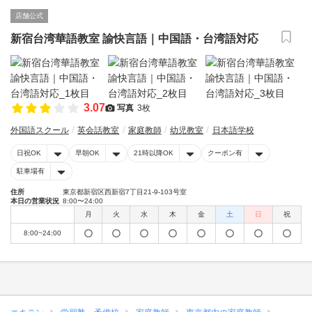
店舗公式
新宿台湾華語教室 諭快言語｜中国語・台湾語対応
3.07
写真
3枚
外国語スクール
英会話教室
家庭教師
幼児教室
日本語学校
日祝OK
早朝OK
21時以降OK
クーポン有
駐車場有
住所
東京都新宿区西新宿7丁目21-9-103号室
本日の営業状況
8:00〜24:00
月
火
水
木
金
土
日
祝
8:00~24:00