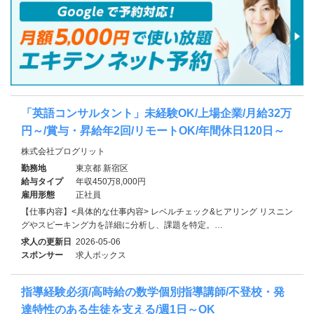
「英語コンサルタント」未経験OK/上場企業/月給32万
円～/賞与・昇給年2回/リモートOK/年間休日120日～
株式会社プログリット
勤務地
東京都 新宿区
給与タイプ
年収450万8,000円
雇用形態
正社員
【仕事内容】<具体的な仕事内容> レベルチェック&ヒアリング リスニン
グやスピーキング力を詳細に分析し、課題を特定。…
求人の更新日
2026-05-06
スポンサー
求人ボックス
指導経験必須/高時給の数学個別指導講師/不登校・発
達特性のある生徒を支える/週1日～OK