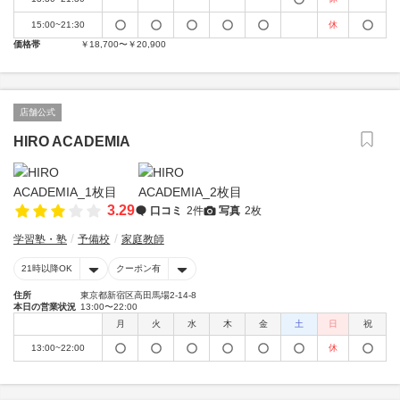
15:00~21:30
休
価格帯
￥18,700〜￥20,900
店舗公式
HIRO ACADEMIA
3.29
口コミ
2件
写真
2枚
学習塾・塾
予備校
家庭教師
21時以降OK
クーポン有
住所
東京都新宿区高田馬場2-14-8
本日の営業状況
13:00〜22:00
月
火
水
木
金
土
日
祝
13:00~22:00
休