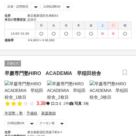
出張・訪問対応
21時以降OK
住所
東京都新宿区矢来町63
本日の営業状況
定休日
月
火
水
木
金
土
日
祝
14:00~21:30
休
休
価格帯
￥9,900〜￥38,060
店舗公式
早慶専門塾HIRO ACADEMIA 早稲田校舎
3.38
口コミ
2件
写真
3枚
学習塾・塾
予備校
家庭教師
21時以降OK
クーポン有
住所
東京都新宿区馬場下町9-7