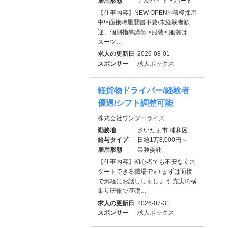
雇用形態
アルバイト・パート
【仕事内容】NEW OPEN!<積極採用
中!>面接時履歴書不要/未経験者歓
迎、個別指導講師 <服装> 服装は
スーツ…
求人の更新日
2026-08-01
スポンサー
求人ボックス
軽貨物ドライバー/経験者
優遇/シフト調整可能
株式会社ワンダーライズ
勤務地
さいたま市 浦和区
給与タイプ
日給1万8,000円～
雇用形態
業務委託
【仕事内容】初心者でも不安なくス
タートできる職場です/ まずは面接
で気軽にお話ししましょう 充実の横
乗り研修で基礎…
求人の更新日
2026-07-31
スポンサー
求人ボックス