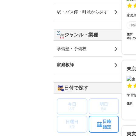
駅・バス停・町域から探す
家庭
日祝
ジャンル・業種
住所
本日の
学習塾・予備校
家庭教師
東
日付で探す
学習
今日
明日
住所
8/7
8/8
日時
日曜日
指定
8/9
東