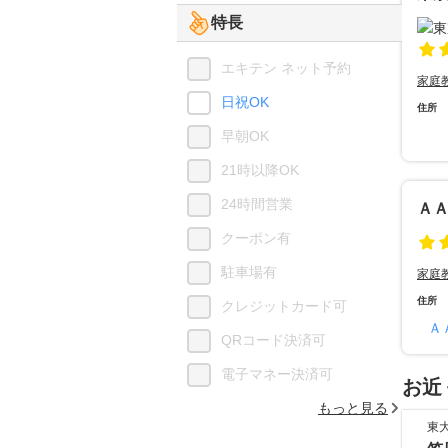
特長
エキテン ネット予約
家庭
日祝OK
住所
早朝OK
21時以降OK
24時間営業
Ａ
クーポン有
駐車場有
家庭
住所
クレジットカード可
Ａ
QRコード決済可
電子マネー決済可
お近
もっと見る
東