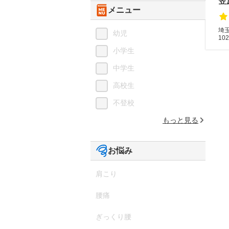
笠
メニュー
埼
幼児
102
小学生
中学生
高校生
不登校
もっと見る
お悩み
肩こり
腰痛
ぎっくり腰