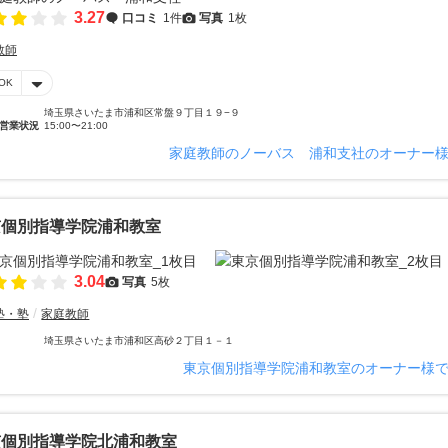
3.27
口コミ
1件
写真
1枚
教師
OK
埼玉県さいたま市浦和区常盤９丁目１９−９
営業状況
15:00〜21:00
家庭教師のノーバス 浦和支社のオーナー
京個別指導学院浦和教室
3.04
写真
5枚
塾・塾
家庭教師
埼玉県さいたま市浦和区高砂２丁目１－１
東京個別指導学院浦和教室のオーナー様
京個別指導学院北浦和教室