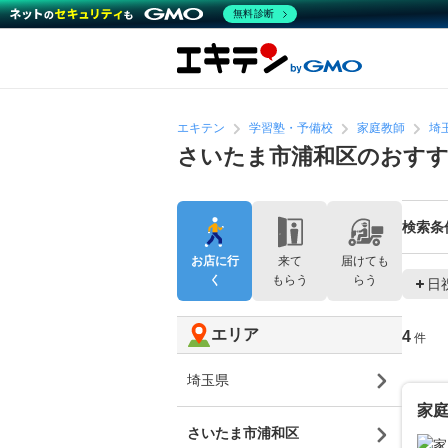
無料診断
エキテン
学習塾・予備校
家庭教師
埼
さいたま市浦和区のおすす
検索条
お店に行
来て
届けても
く
もらう
らう
日
エリア
4
件
埼玉県
家
さいたま市浦和区