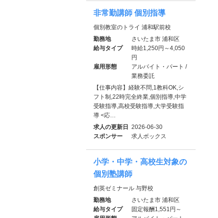
非常勤講師 個別指導
個別教室のトライ 浦和駅前校
勤務地
さいたま市 浦和区
給与タイプ
時給1,250円～4,050
円
雇用形態
アルバイト・パート /
業務委託
【仕事内容】経験不問,1教科OK,シ
フト制,22時完全終業,個別指導,中学
受験指導,高校受験指導,大学受験指
導 <応…
求人の更新日
2026-06-30
スポンサー
求人ボックス
小学・中学・高校生対象の
個別塾講師
創英ゼミナール 与野校
勤務地
さいたま市 浦和区
給与タイプ
固定報酬1,551円～