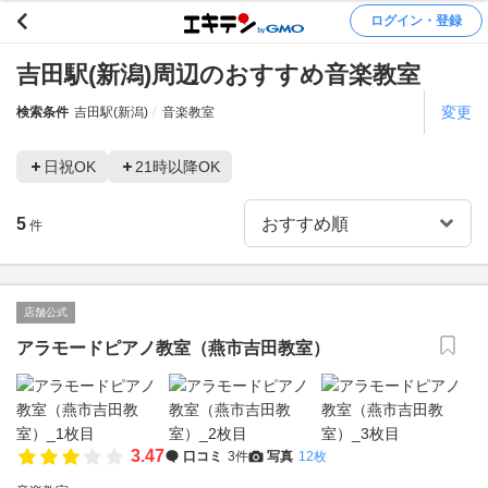
ログイン・登録
吉田駅(新潟)周辺のおすすめ音楽教室
変更
検索条件
吉田駅(新潟)
音楽教室
日祝OK
21時以降OK
5
件
店舗公式
アラモードピアノ教室（燕市吉田教室）
3.47
口コミ
3件
写真
12枚