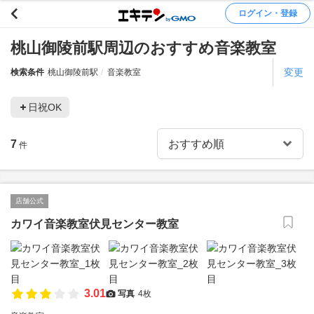
ログイン・登録
桃山御陵前駅周辺のおすすめ音楽教室
変更
検索条件
桃山御陵前駅
音楽教室
日祝OK
7
件
店舗公式
カワイ音楽教室伏見センター教室
3.01
写真
4枚