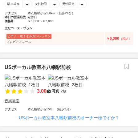
駐車場有
女性歓迎
男性限定
アクセス
本八幡駅から1.9km （徒歩24分）
本日の営業状況
定休日
価格帯
￥5,000〜￥7,000
主なコース・プラン
ピアノ・電子オルガンレッスン
6,000
￥
（税込）
プレピアノコース
USボーカル教室本八幡駅前校
3.00
写真
2枚
音楽教室
アクセス
本八幡駅から150m （徒歩2分）
USボーカル教室本八幡駅前校のオーナー様ですか？