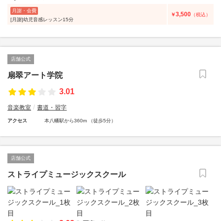
月謝・会費
3,500
￥
（税込）
[月謝]幼児音感レッスン15分
店舗公式
扇翠アート学院
3.01
音楽教室
書道・習字
アクセス
本八幡駅から360m （徒歩5分）
店舗公式
ストライプミュージックスクール