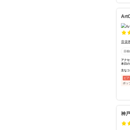
Ar
音楽
日祝
アクセ
本日の
主なコ
ピア
ポッ
神