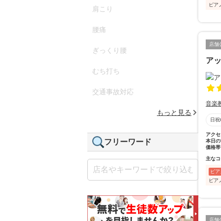
ピア
肩こり
腰痛
店舗
ぎっくり腰
ア
むち打ち
交通事故対応
音楽
もっと見る
日祝
アクセ
フリーワード
本日の
価格帯
主なコ
ピア
ピア
店舗