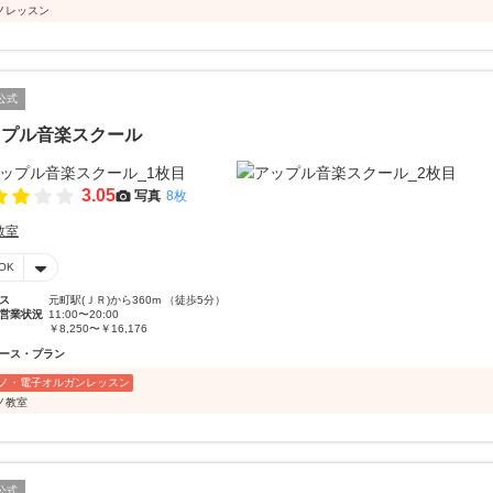
ノレッスン
公式
ップル音楽スクール
3.05
写真
8枚
教室
OK
ス
元町駅(ＪＲ)から360m （徒歩5分）
営業状況
11:00〜20:00
￥8,250〜￥16,176
ース・プラン
ノ・電子オルガンレッスン
ノ教室
公式