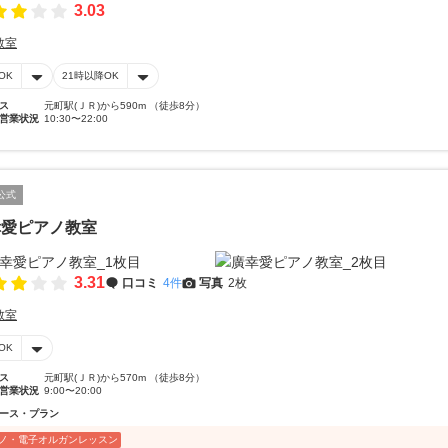
3.03
教室
OK
21時以降OK
ス
元町駅(ＪＲ)から590m （徒歩8分）
営業状況
10:30〜22:00
公式
幸愛ピアノ教室
3.31
口コミ
4件
写真
2枚
教室
OK
ス
元町駅(ＪＲ)から570m （徒歩8分）
営業状況
9:00〜20:00
ース・プラン
ノ・電子オルガンレッスン