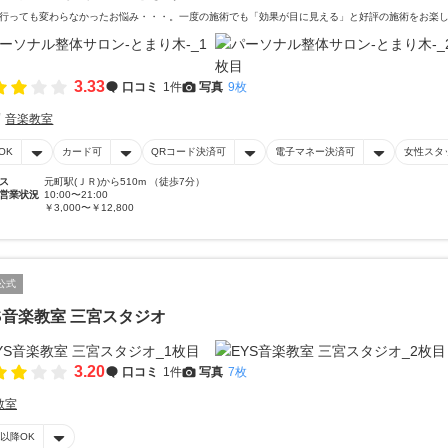
行っても変わらなかったお悩み・・・。一度の施術でも「効果が目に見える」と好評の施術をお楽
3.33
口コミ
1件
写真
9枚
音楽教室
OK
カード可
QRコード決済可
電子マネー決済可
女性スタ
ス
元町駅(ＪＲ)から510m （徒歩7分）
営業状況
10:00〜21:00
￥3,000〜￥12,800
公式
S音楽教室 三宮スタジオ
3.20
口コミ
1件
写真
7枚
教室
時以降OK