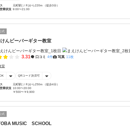
ス
元町駅(ＪＲ)から220m （徒歩3分）
営業状況
9:00〜21:00
公式
えけんビーバーギター教室
3.31
口コミ
4件
写真
11枚
教室
OK
QRコード決済可
ス
元町駅(ＪＲ)から250m （徒歩4分）
営業状況
10:00〜20:00
￥500〜￥9,900
公式
TOBA MUSIC SCHOOL