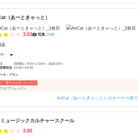
tCat（あーときゃっと）
3.03
写真
20枚
教室
OK
ス
元町駅(ＪＲ)から720m （徒歩10分）
営業状況
10:00〜20:00
ース・プラン
ノ・電子オルガンレッスン
プスピアノレッスン
ArtCat（あーときゃっと）のオーナー様
戸ミュージックカルチャースクール
3.00