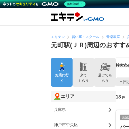
無料診断
エキテン
習い事・スクール
音楽教室
元町駅(ＪＲ)周辺のおすす
検索条
お店に行
来て
届けても
く
もらう
らう
日
エリア
18
件
兵庫県
店舗
神戸市中央区
パー