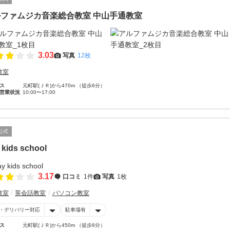
ファムジカ音楽総合教室 中山手通教室
3.03
写真
12枚
教室
ス
元町駅(ＪＲ)から470m （徒歩6分）
営業状況
10:00〜17:00
公式
 kids school
3.17
口コミ
1件
写真
1枚
教室
英会話教室
パソコン教室
・デリバリー対応
駐車場有
ス
元町駅(ＪＲ)から450m （徒歩6分）