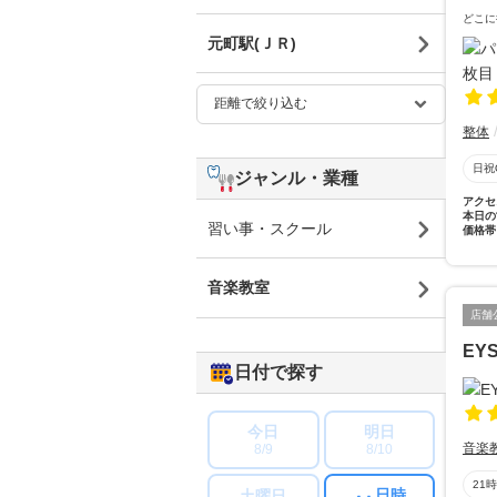
どこに
元町駅(ＪＲ)
整体
日祝
ジャンル・業種
アクセ
本日の
習い事・スクール
価格帯
音楽教室
店舗
EY
日付で探す
今日
明日
音楽
8/9
8/10
21
日時
土曜日