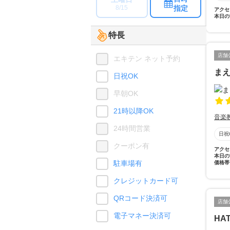
指定
8/15
アクセ
本日の
特長
店舗
エキテン ネット予約
ま
日祝OK
早朝OK
21時以降OK
音楽
24時間営業
日祝
クーポン有
アクセ
本日の
駐車場有
価格帯
クレジットカード可
QRコード決済可
店舗
電子マネー決済可
HA