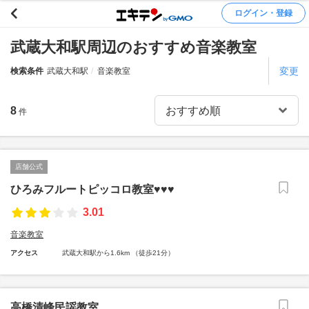
ログイン・登録
武蔵大和駅周辺のおすすめ音楽教室
変更
検索条件
武蔵大和駅
音楽教室
8
件
店舗公式
ひろみフルートピッコロ教室♥♥♥
3.01
音楽教室
アクセス
武蔵大和駅から1.6km （徒歩21分）
高橋清峰民謡教室