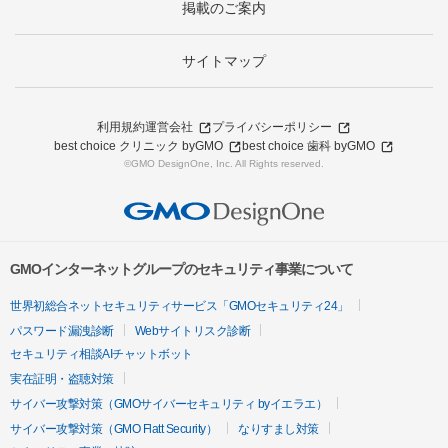
掲載のご案内
サイトマップ
利用規約
運営会社
プライバシーポリシー
best choice クリニック byGMO
best choice 歯科 byGMO
©GMO DesignOne, Inc. All Rights reserved.
GMOインターネットグループのセキュリティ事業について
世界初総合ネットセキュリティサービス「GMOセキュリティ24」
パスワード漏洩診断
Webサイトリスク診断
セキュリティ相談AIチャットボット
実在証明・盗聴対策
サイバー攻撃対策（GMOサイバーセキュリティ byイエラエ）
サイバー攻撃対策（GMO Flatt Security）
なりすまし対策