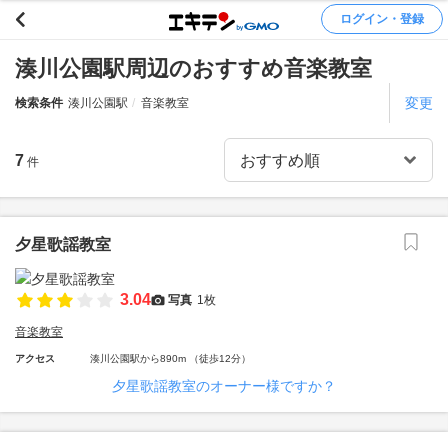
ログイン・登録
湊川公園駅周辺のおすすめ音楽教室
変更
検索条件
湊川公園駅
音楽教室
7
件
夕星歌謡教室
3.04
写真
1枚
音楽教室
アクセス
湊川公園駅から890m （徒歩12分）
夕星歌謡教室のオーナー様ですか？