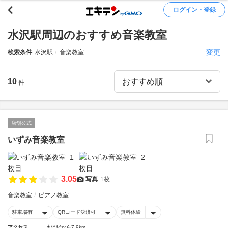
ログイン・登録
水沢駅周辺のおすすめ音楽教室
変更
検索条件
水沢駅
音楽教室
10
件
店舗公式
いずみ音楽教室
3.05
写真
1枚
音楽教室
ピアノ教室
駐車場有
QRコード決済可
無料体験
アクセス
水沢駅から7.9km