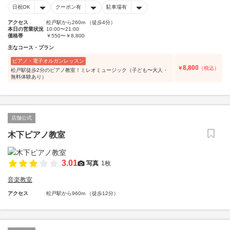
日祝OK
クーポン有
駐車場有
アクセス
松戸駅から260m （徒歩4分）
本日の営業状況
10:00〜21:00
価格帯
￥550〜￥8,800
主なコース・プラン
ピアノ・電子オルガンレッスン
8,800
￥
（税込）
松戸駅徒歩2分のピアノ教室！ミレオミュージック（子ども〜大人・
無料体験あり）
店舗公式
木下ピアノ教室
3.01
写真
1枚
音楽教室
アクセス
松戸駅から960m （徒歩12分）