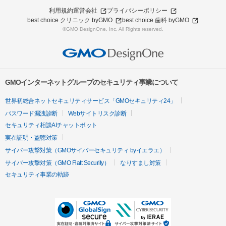
利用規約
運営会社
プライバシーポリシー
best choice クリニック byGMO
best choice 歯科 byGMO
©GMO DesignOne, Inc. All Rights reserved.
GMOインターネットグループのセキュリティ事業について
世界初総合ネットセキュリティサービス「GMOセキュリティ24」
パスワード漏洩診断
Webサイトリスク診断
セキュリティ相談AIチャットボット
実在証明・盗聴対策
サイバー攻撃対策（GMOサイバーセキュリティ byイエラエ）
サイバー攻撃対策（GMO Flatt Security）
なりすまし対策
セキュリティ事業の軌跡