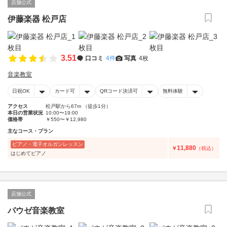
店舗公式
伊藤楽器 松戸店
3.51
口コミ
4件
写真
4枚
音楽教室
日祝OK
カード可
QRコード決済可
無料体験
アクセス
松戸駅から67m （徒歩1分）
本日の営業状況
10:00〜19:00
価格帯
￥550〜￥12,980
主なコース・プラン
ピアノ・電子オルガンレッスン
11,880
￥
（税込）
はじめてピアノ
店舗公式
パウゼ音楽教室