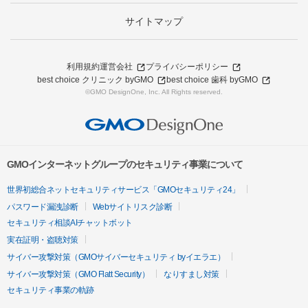
サイトマップ
利用規約
運営会社
プライバシーポリシー
best choice クリニック byGMO
best choice 歯科 byGMO
©GMO DesignOne, Inc. All Rights reserved.
GMOインターネットグループのセキュリティ事業について
世界初総合ネットセキュリティサービス「GMOセキュリティ24」
パスワード漏洩診断
Webサイトリスク診断
セキュリティ相談AIチャットボット
実在証明・盗聴対策
サイバー攻撃対策（GMOサイバーセキュリティ byイエラエ）
サイバー攻撃対策（GMO Flatt Security）
なりすまし対策
セキュリティ事業の軌跡