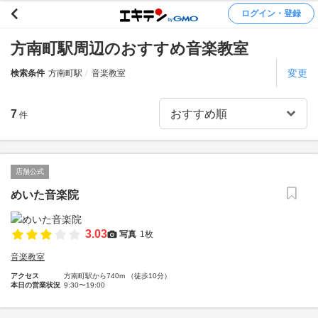
ログイン・登録
方南町駅周辺のおすすめ音楽教室
変更
検索条件
方南町駅
音楽教室
7
件
店舗公式
めいた音楽院
3.03
写真
1枚
音楽教室
アクセス
方南町駅から740m （徒歩10分）
本日の営業状況
9:30〜19:00