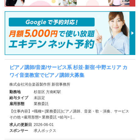
ピアノ講師/音楽/サービス系 杉並·新宿·中野エリア カ
ワイ音楽教室でピアノ講師大募集
株式会社河合楽器製作所 新宿事務所
勤務地
杉並区 方南町駅
給与タイプ
未設定
雇用形態
業務委託
【仕事内容】<職種> [業務委託]ピアノ講師、音楽・歌・演奏、サービス
その他 <雇用形態> 業務委託 <給与> […
求人の更新日
2026-06-01
スポンサー
求人ボックス