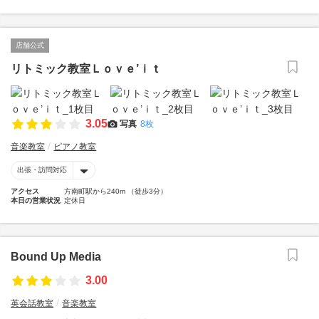
店舗公式
リトミック教室Ｌｏｖｅ’ｉｔ
3.05
写真
8枚
音楽教室
ピアノ教室
出張・訪問対応
アクセス
方南町駅から240m （徒歩3分）
本日の営業状況
定休日
Bound Up Media
3.00
英会話教室
音楽教室