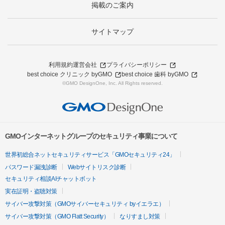
掲載のご案内
サイトマップ
利用規約
運営会社
プライバシーポリシー
best choice クリニック byGMO
best choice 歯科 byGMO
©GMO DesignOne, Inc. All Rights reserved.
GMOインターネットグループのセキュリティ事業について
世界初総合ネットセキュリティサービス「GMOセキュリティ24」
パスワード漏洩診断
Webサイトリスク診断
セキュリティ相談AIチャットボット
実在証明・盗聴対策
サイバー攻撃対策（GMOサイバーセキュリティ byイエラエ）
サイバー攻撃対策（GMO Flatt Security）
なりすまし対策