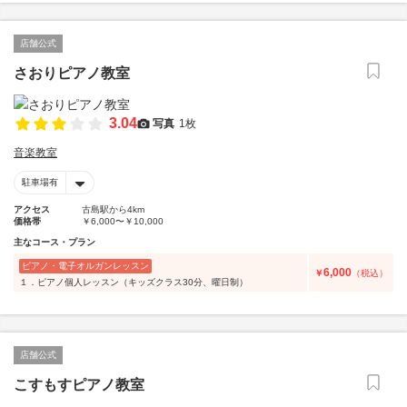
店舗公式
さおりピアノ教室
3.04
写真
1枚
音楽教室
駐車場有
アクセス
古島駅から4km
価格帯
￥6,000〜￥10,000
主なコース・プラン
ピアノ・電子オルガンレッスン
6,000
￥
（税込）
１．ピアノ個人レッスン（キッズクラス30分、曜日制）
店舗公式
こすもすピアノ教室