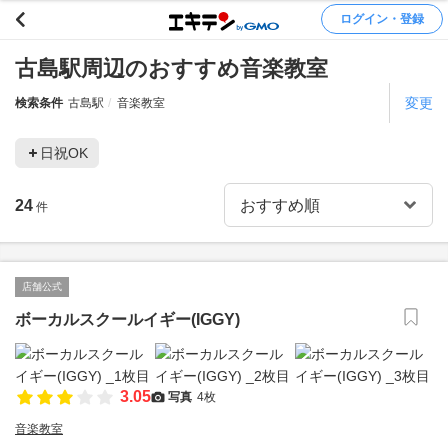
ログイン・登録
古島駅周辺のおすすめ音楽教室
変更
検索条件
古島駅
音楽教室
日祝OK
24
件
店舗公式
ボーカルスクールイギー(IGGY)
3.05
写真
4枚
音楽教室