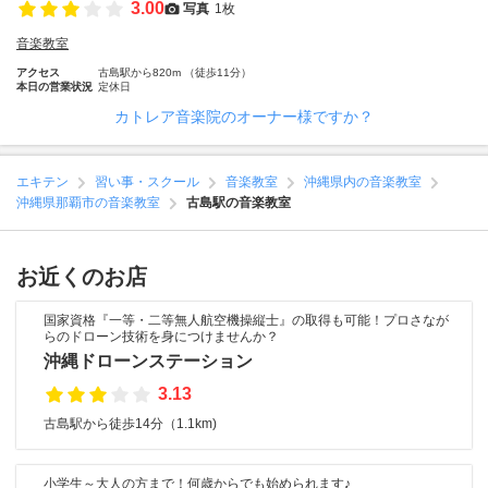
3.00
写真
1枚
音楽教室
アクセス
古島駅から820m （徒歩11分）
本日の営業状況
定休日
カトレア音楽院のオーナー様ですか？
エキテン
習い事・スクール
音楽教室
沖縄県内の音楽教室
沖縄県那覇市の音楽教室
古島駅の音楽教室
お近くのお店
国家資格『一等・二等無人航空機操縦士』の取得も可能！プロさなが
らのドローン技術を身につけませんか？
沖縄ドローンステーション
3.13
古島駅から徒歩14分（1.1km)
小学生～大人の方まで！何歳からでも始められます♪