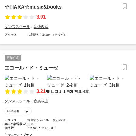
☆TIARA☆music&books
3.01
ダンススクール
音楽教室
アクセス
古島駅から490m （徒歩7分）
店舗公式
エコール・ド・ミューゼ
3.21
口コミ
1件
写真
4枚
ダンススクール
音楽教室
駐車場有
アクセス
古島駅から650m （徒歩9分）
本日の営業状況
定休日
価格帯
￥5,500〜￥12,100
主なコース・プラン