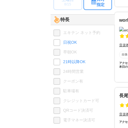
指定
8/15
特長
wo
エキテン ネット予約
日祝OK
音楽
早朝OK
出張
21時以降OK
アクセ
本日の
24時間営業
クーポン有
駐車場有
長
クレジットカード可
QRコード決済可
音楽
電子マネー決済可
アクセ