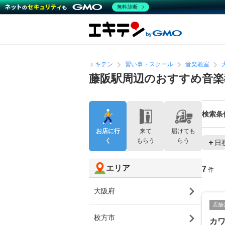
無料診断
エキテン
習い事・スクール
音楽教室
藤阪駅周辺のおすすめ音楽
検索条
お店に行
来て
届けても
く
もらう
らう
日
エリア
7
件
大阪府
店舗
枚方市
カ