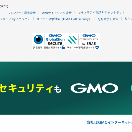
ついて
セキュリティ相談AIチャットボット
4」
パスワード漏洩診断
Webサイトリスク診断
セキ
ュリティ byイエラエ）
サイバー攻撃対策（GMO Flatt Security）
なりすまし対策