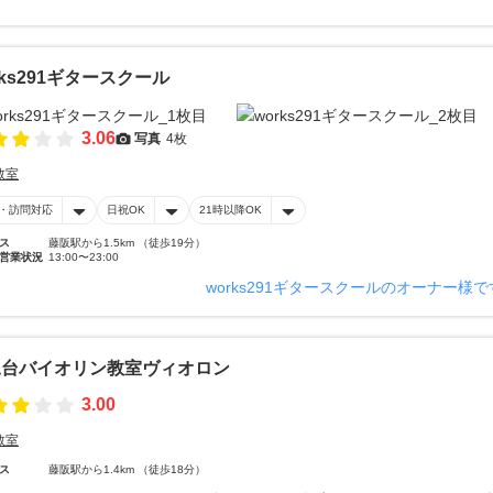
rks291ギタースクール
3.06
写真
4枚
教室
・訪問対応
日祝OK
21時以降OK
ス
藤阪駅から1.5km （徒歩19分）
営業状況
13:00〜23:00
works291ギタースクールのオーナー様
尾台バイオリン教室ヴィオロン
3.00
教室
ス
藤阪駅から1.4km （徒歩18分）