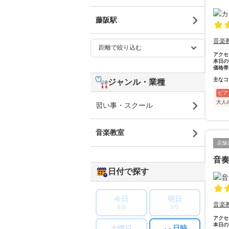
藤阪駅
音楽
アクセ
本日の
価格帯
主なコ
ジャンル・業種
ピア
大人
習い事・スクール
音楽教室
店舗
音奏
日付で探す
今日
明日
音楽
8/8
8/9
アクセ
本日の
日時
土曜日