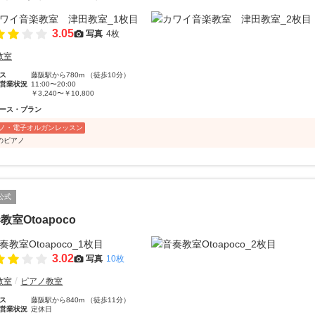
3.05
写真
4枚
教室
ス
藤阪駅から780m （徒歩10分）
営業状況
11:00〜20:00
￥3,240〜￥10,800
ース・プラン
ノ・電子オルガンレッスン
のピアノ
公式
教室Otoapoco
3.02
写真
10枚
教室
ピアノ教室
ス
藤阪駅から840m （徒歩11分）
営業状況
定休日