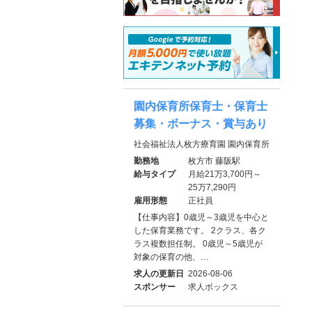
園内保育所保育士・保育士
募集・ボーナス・賞与あり
社会福祉法人枚方療育園 園内保育所
勤務地
枚方市 藤阪駅
給与タイプ
月給21万3,700円～
25万7,290円
雇用形態
正社員
【仕事内容】0歳児～3歳児を中心と
した保育業務です。 2クラス、各ク
ラス複数担任制。 0歳児～5歳児が
対象の保育の他、…
求人の更新日
2026-08-06
スポンサー
求人ボックス