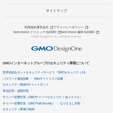
サイトマップ
利用規約
運営会社
プライバシーポリシー
best choice クリニック byGMO
best choice 歯科 byGMO
©GMO DesignOne, Inc. All Rights reserved.
GMOインターネットグループのセキュリティ事業について
世界初総合ネットセキュリティサービス「GMOセキュリティ24」
パスワード漏洩診断
Webサイトリスク診断
セキュリティ相談AIチャットボット
実在証明・盗聴対策
サイバー攻撃対策（GMOサイバーセキュリティ byイエラエ）
サイバー攻撃対策（GMO Flatt Security）
なりすまし対策
セキュリティ事業の軌跡