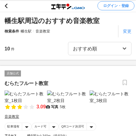
ログイン・登録
幡生駅周辺のおすすめ音楽教室
変更
検索条件
幡生駅
音楽教室
10
件
店舗公式
むらたフルート教室
3.09
写真
5枚
音楽教室
駐車場有
カード可
QRコード決済可
アクセス
幡生駅から340m （徒歩5分）