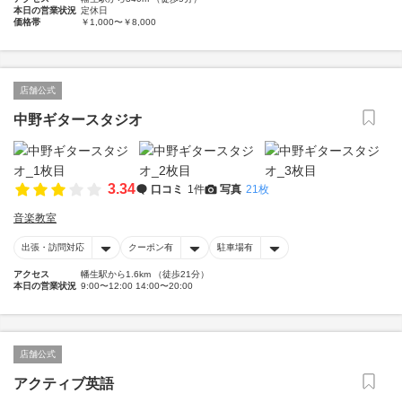
本日の営業状況
定休日
価格帯
￥1,000〜￥8,000
店舗公式
中野ギタースタジオ
3.34
口コミ
1件
写真
21枚
音楽教室
出張・訪問対応
クーポン有
駐車場有
アクセス
幡生駅から1.6km （徒歩21分）
本日の営業状況
9:00〜12:00 14:00〜20:00
店舗公式
アクティブ英語