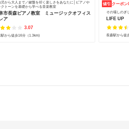
幼児から大人まで／鍵盤を叩く楽しさをあなたに│ピアノや
値引
クーポン
レクトーンを基礎から学べる音楽教室
その場しのぎ
阜市長森ピアノ教室 ミュージックオフィス
LIFE UP
レア
3.07
長森駅から徒歩2
駅から徒歩16分（1.3km)