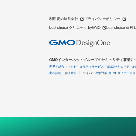
利用規約
運営会社
プライバシーポリシー
best choice クリニック byGMO
best choice 歯科
GMOインターネットグループのセキュリティ事業に
世界初総合ネットセキュリティサービス「GMOセキュリティ2
実在証明・盗聴対策
サイバー攻撃対策（GMOサイバーセキ