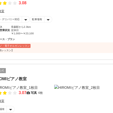
3.08
教室
・デリバリー対応
駐車場有
ス
長森駅から2.3km
営業状況
定休日
￥1,000〜￥23,100
ース・プラン
ノ・電子オルガンレッスン
験レッスン】
公式
ROMIピアノ教室
3.07
写真
4枚
教室
場有