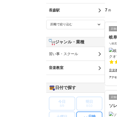
7
長森駅
件
店舗
岐
ジャンル・業種
＼幼児
習い事・スクール
音楽教室
音楽
アクセ
日付で探す
店舗
今日
明日
ソ
8/9
8/10
日時
土曜日