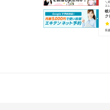
＼
エ
岐
ク
長森