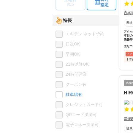
指定
8/15
音楽
特長
配達
アクセ
エキテン ネット予約
本日の
価格帯
日祝OK
主なコ
早朝OK
ピア
【体
21時以降OK
24時間営業
店舗
クーポン有
HI
駐車場有
クレジットカード可
QRコード決済可
音楽
電子マネー決済可
駐車