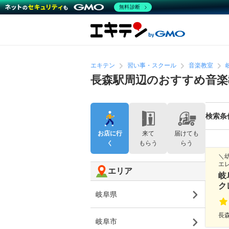
無料診断
エキテン
習い事・スクール
音楽教室
長森駅周辺のおすすめ音楽
検索条
お店に行
来て
届けても
く
もらう
らう
＼
エ
エリア
岐
ク
岐阜県
長森
岐阜市