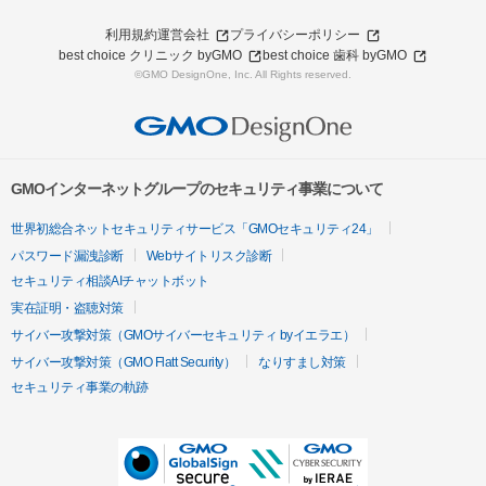
利用規約
運営会社
プライバシーポリシー
best choice クリニック byGMO
best choice 歯科 byGMO
©GMO DesignOne, Inc. All Rights reserved.
GMOインターネットグループのセキュリティ事業について
世界初総合ネットセキュリティサービス「GMOセキュリティ24」
パスワード漏洩診断
Webサイトリスク診断
セキュリティ相談AIチャットボット
実在証明・盗聴対策
サイバー攻撃対策（GMOサイバーセキュリティ byイエラエ）
サイバー攻撃対策（GMO Flatt Security）
なりすまし対策
セキュリティ事業の軌跡