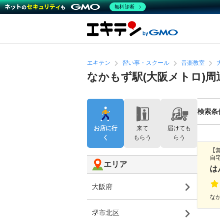
無料診断
エキテン
習い事・スクール
音楽教室
なかもず駅(大阪メトロ)
検索条
お店に行
来て
届けても
く
もらう
らう
【
自
エリア
は
大阪府
なか
堺市北区