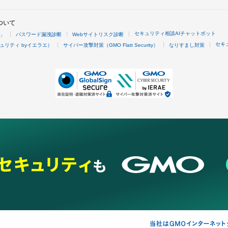
ついて
セキュリティ相談AIチャットボット
4」
パスワード漏洩診断
Webサイトリスク診断
セキ
ュリティ byイエラエ）
サイバー攻撃対策（GMO Flatt Security）
なりすまし対策