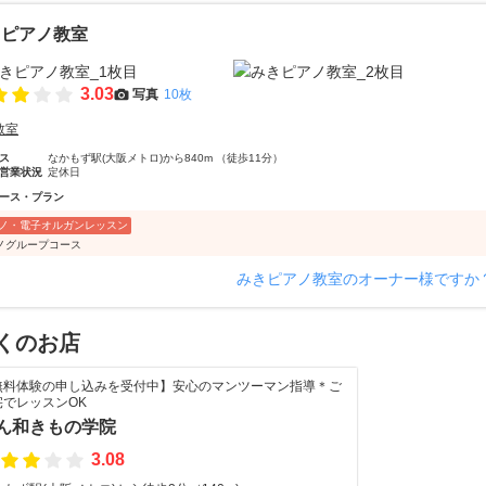
きピアノ教室
3.03
写真
10枚
教室
ス
なかもず駅(大阪メトロ)から840m （徒歩11分）
営業状況
定休日
ース・プラン
ノ・電子オルガンレッスン
ノグループコース
みきピアノ教室のオーナー様ですか
くのお店
無料体験の申し込みを受付中】安心のマンツーマン指導＊ご
宅でレッスンOK
ん和きもの学院
3.08