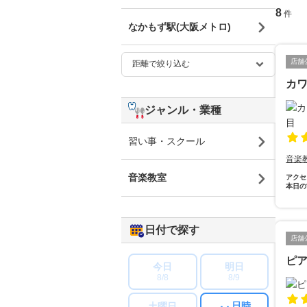
8
件
なかもず駅(大阪メトロ)
店舗
カ
ジャンル・業種
習い事・スクール
音楽
音楽教室
アクセ
本日の
日付で探す
店舗
ピ
今日
明日
8/8
8/9
日時
土曜日