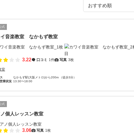
公式
ワイ音楽教室 なかもず教室
3.22
口コミ
1件
写真
3枚
教室
ス
なかもず駅(大阪メトロ)から200m （徒歩3分）
営業状況
13:30〜18:00
公式
アノ個人レッスン教室
3.06
写真
1枚