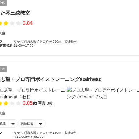
公式
らた琴三絃教室
3.04
教室
ス
なかもず駅(大阪メトロ)から620m （徒歩8分）
営業状況
11:00〜17:00
公式
志望・プロ専門ボイストレーニングstairhead
3.05
写真
3枚
教室
歓迎
男性歓迎
ス
なかもず駅(大阪メトロ)から180m （徒歩3分）
￥10,000〜￥30,000