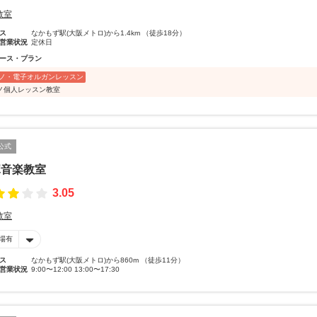
教室
ス
なかもず駅(大阪メトロ)から1.4km （徒歩18分）
営業状況
定休日
ース・プラン
ノ・電子オルガンレッスン
ノ個人レッスン教室
公式
塚音楽教室
3.05
教室
場有
ス
なかもず駅(大阪メトロ)から860m （徒歩11分）
営業状況
9:00〜12:00 13:00〜17:30