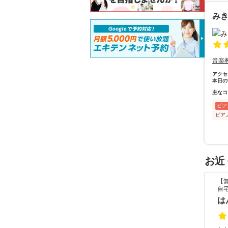
み
音楽
アクセ
本日の
主なコ
ピア
ピア
お近
【
自
は