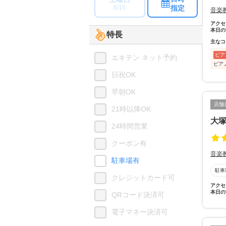
指定
8/15
音楽
アクセ
本日の
特長
主なコ
ピア
エキテン ネット予約
ピア
日祝OK
早朝OK
店舗
21時以降OK
大
24時間営業
クーポン有
音楽
駐車場有
駐車
クレジットカード可
アクセ
本日の
QRコード決済可
電子マネー決済可