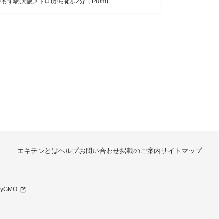
もず駅(大阪メトロ)から徒歩2分（140m)
エキテンとは
ヘルプ
お問い合わせ
掲載のご案内
サイトマップ
 byGMO