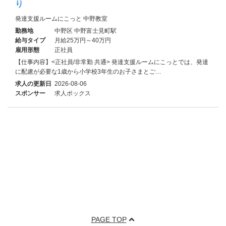
り
発達支援ルームにこっと 中野教室
勤務地
中野区 中野富士見町駅
給与タイプ
月給25万円～40万円
雇用形態
正社員
【仕事内容】<正社員/非常勤 共通> 発達支援ルームにこっとでは、発達
に配慮が必要な1歳から小学校3年生のお子さまとご…
求人の更新日
2026-08-06
スポンサー
求人ボックス
PAGE TOP