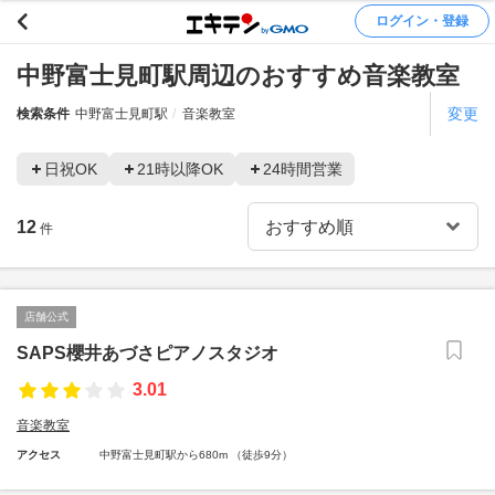
ログイン・登録
中野富士見町駅周辺のおすすめ音楽教室
変更
検索条件
中野富士見町駅
音楽教室
日祝OK
21時以降OK
24時間営業
12
件
店舗公式
SAPS櫻井あづさピアノスタジオ
3.01
音楽教室
アクセス
中野富士見町駅から680m （徒歩9分）