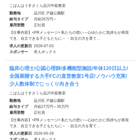
こぱんはうすさくら品川中延教室
勤務地
品川区 戸越公園駅
給与タイプ
月給26万円～
雇用形態
正社員
【仕事内容】<PRメッセージ> 私たちの想い～心ゆたかに気持ちが表現
でき、自立できる子どもたちに～ ・自立の力を育て…
求人の更新日
2026-07-03
スポンサー
求人ボックス
臨床心理士/公認心理師/多機能型施設/年休120日以上/
全国展開する大手FCの直営教室1号店!ノウハウ充実/
少人数体制でじっくり向き合う
こぱんはうすさくら品川中延教室
勤務地
品川区 戸越公園駅
給与タイプ
月給27万円～35万円
雇用形態
正社員
【仕事内容】<PRメッセージ> 私たちの想い～心ゆたかに気持ちが表現
でき、自立できる子どもたちに～ ・自立の力を育て…
求人の更新日
2026-05-29
スポンサー
求人ボックス