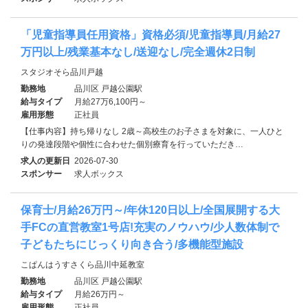
「児童指導員任用資格」資格必須/児童指導員/月給27
万円以上/残業基本なし/送迎なし/完全週休2日制
スタジオそら品川戸越
勤務地
品川区 戸越公園駅
給与タイプ
月給27万6,100円～
雇用形態
正社員
【仕事内容】持ち帰りなし 2歳～高校生のお子さまを対象に、一人ひと
りの発達段階や個性に合わせた個別療育を行っていただき…
求人の更新日
2026-07-30
スポンサー
求人ボックス
保育士/月給26万円～/年休120日以上/全国展開する大
手FCの直営教室1号店!充実のノウハウ/少人数体制で
子どもたちにじっくり向き合う/多機能型施設
こぱんはうすさくら品川中延教室
勤務地
品川区 戸越公園駅
給与タイプ
月給26万円～
雇用形態
正社員