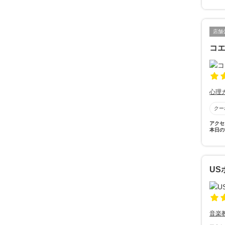
店舗
コ
心理
クー
アクセ
本日の
US
音楽