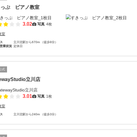
きっぷ ピアノ教室
3.02
写真
4枚
教室
ス
立川北駅から670m （徒歩9分）
営業状況
定休日
公式
ewayStudio立川店
3.01
写真
1枚
教室
ス
立川北駅から240m （徒歩3分）