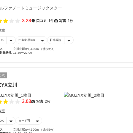
3.28
口コミ
1件
写真
1枚
教室
OK
21時以降OK
駐車場有
ス
立川北駅から430m （徒歩6分）
営業状況
11:30〜22:00
公式
ZYX立川
3.03
写真
2枚
教室
OK
カード可
ス
立川北駅から390m （徒歩5分）