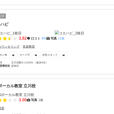
公式
エハピ
3.82
口コミ
9件
写真
11枚
カウンセリング
音楽教室
ポン有
カード可
女性スタッフ
ス
立川北駅から310m （徒歩4分）
営業状況
定休日
ボーカル教室 立川校
3.00
写真
1枚
教室