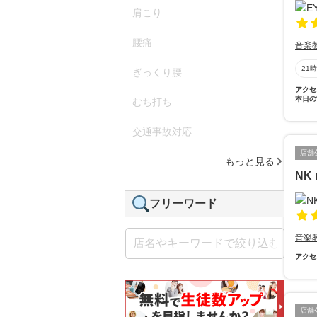
肩こり
腰痛
音楽
21
ぎっくり腰
アクセ
本日の
むち打ち
交通事故対応
店舗
もっと見る
NK 
フリーワード
音楽
アクセ
店舗