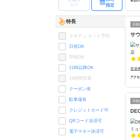
本日の
指定
8/15
特長
店舗
サ
エキテン ネット予約
日祝OK
早朝OK
21時以降OK
音楽
アクセ
24時間営業
クーポン有
駐車場有
店舗
クレジットカード可
DE
QRコード決済可
電子マネー決済可