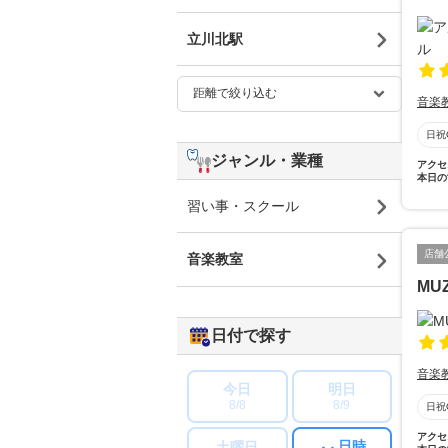
立川北駅
音楽
日祝
ジャンル・業種
アクセ
本日の
習い事・スクール
店舗
音楽教室
MU
日付で探す
音楽
今日
明日
8/8
8/9
日祝
アクセ
日時
土曜日