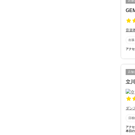
店舗
GE
音楽
出張
アクセ
店舗
立
ダン
日祝
アクセ
本日の