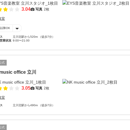
3.04
写真
2枚
教室
時以降OK
ス
立川北駅から520m （徒歩7分）
営業状況
9:00〜21:00
公式
music office 立川
3.05
写真
2枚
教室
ス
立川北駅から490m （徒歩7分）
公式