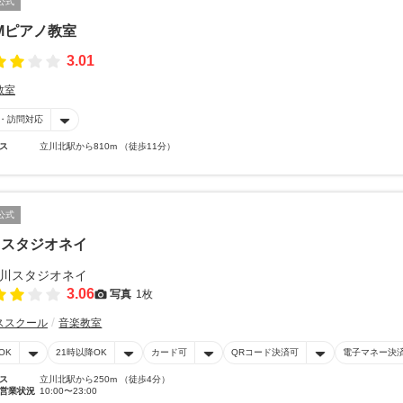
公式
Mピアノ教室
3.01
教室
・訪問対応
ス
立川北駅から810m （徒歩11分）
公式
川スタジオネイ
3.06
写真
1枚
ススクール
音楽教室
OK
21時以降OK
カード可
QRコード決済可
電子マネー決
ス
立川北駅から250m （徒歩4分）
営業状況
10:00〜23:00