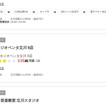
教室
OK
21時以降OK
カード可
QRコード決済可
電子マネー決
ス
立川北駅から500m （徒歩7分）
営業状況
10:00〜22:00
公式
ジオペンタ立川 II店
3.01
写真
1枚
教室
ス
立川北駅から470m （徒歩6分）
公式
S音楽教室 立川スタジオ