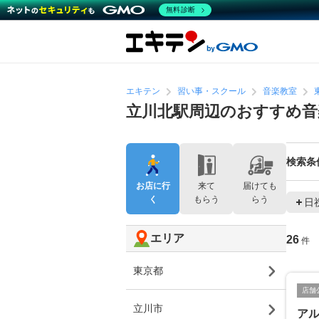
無料診断
エキテン
習い事・スクール
音楽教室
立川北駅周辺のおすすめ音
検索条
お店に行
来て
届けても
く
もらう
らう
日
エリア
26
件
東京都
店舗
立川市
ア