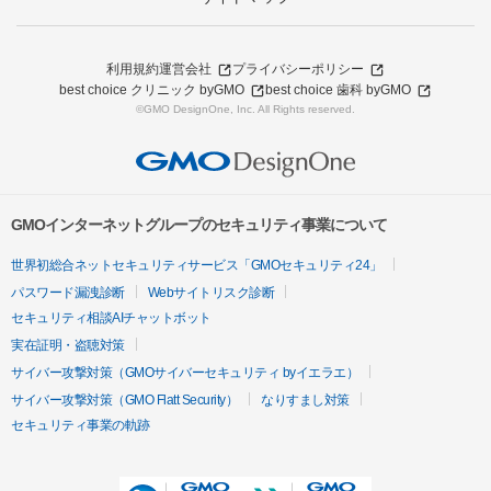
利用規約
運営会社
プライバシーポリシー
best choice クリニック byGMO
best choice 歯科 byGMO
©GMO DesignOne, Inc. All Rights reserved.
GMOインターネットグループのセキュリティ事業について
世界初総合ネットセキュリティサービス「GMOセキュリティ24」
パスワード漏洩診断
Webサイトリスク診断
セキュリティ相談AIチャットボット
実在証明・盗聴対策
サイバー攻撃対策（GMOサイバーセキュリティ byイエラエ）
サイバー攻撃対策（GMO Flatt Security）
なりすまし対策
セキュリティ事業の軌跡