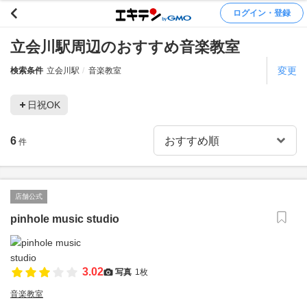
ログイン・登録
立会川駅周辺のおすすめ音楽教室
変更
検索条件
立会川駅
音楽教室
日祝OK
6
件
店舗公式
pinhole music studio
3.02
写真
1枚
音楽教室