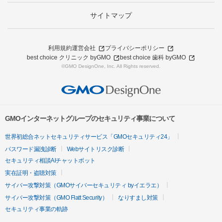
サイトマップ
利用規約
運営会社
プライバシーポリシー
best choice クリニック byGMO
best choice 歯科 byGMO
©GMO DesignOne, Inc. All Rights reserved.
GMOインターネットグループのセキュリティ事業について
世界初総合ネットセキュリティサービス「GMOセキュリティ24」
パスワード漏洩診断
Webサイトリスク診断
セキュリティ相談AIチャットボット
実在証明・盗聴対策
サイバー攻撃対策（GMOサイバーセキュリティ byイエラエ）
サイバー攻撃対策（GMO Flatt Security）
なりすまし対策
セキュリティ事業の軌跡