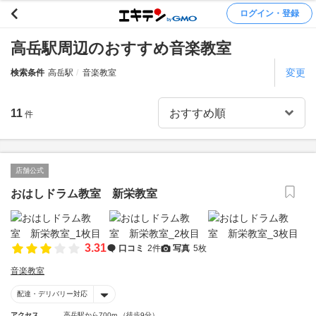
ログイン・登録
高岳駅周辺のおすすめ音楽教室
変更
検索条件
高岳駅
音楽教室
11
件
店舗公式
おはしドラム教室 新栄教室
3.31
口コミ
2件
写真
5枚
音楽教室
配達・デリバリー対応
アクセス
高岳駅から700m （徒歩9分）