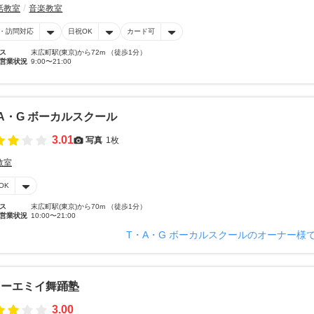
話教室
音楽教室
・訪問対応
日祝OK
カード可
ス
末広町駅(東京)から72m （徒歩1分）
営業状況
9:00〜21:00
A・G ボーカルスクール
3.01
写真
1枚
教室
OK
ス
末広町駅(東京)から70m （徒歩1分）
営業状況
10:00〜21:00
T・A・G ボーカルスクールのオーナー様
トーエミイ舞踊塾
3.00