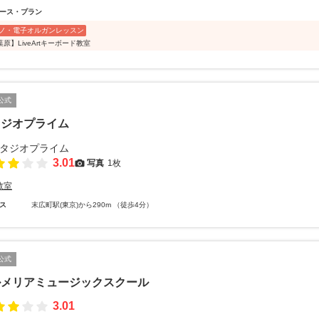
ース・プラン
ノ・電子オルガンレッスン
原】LiveArtキーボード教室
公式
タジオプライム
3.01
写真
1枚
教室
ス
末広町駅(東京)から290m （徒歩4分）
公式
ルメリアミュージックスクール
3.01