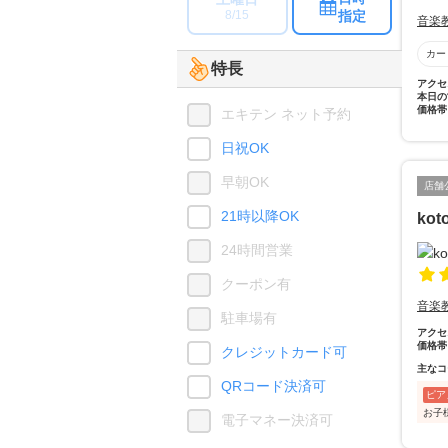
指定
8/15
音楽
カー
特長
アクセ
本日の
価格帯
エキテン ネット予約
日祝OK
早朝OK
店舗
21時以降OK
ko
24時間営業
クーポン有
音楽
駐車場有
アクセ
価格帯
クレジットカード可
主なコ
QRコード決済可
ピア
お子
電子マネー決済可