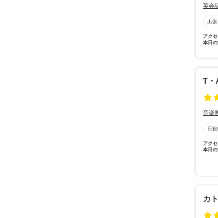
英会
出張
アクセ
本日の
T・
音楽
日祝
アクセ
本日の
カ