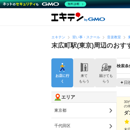
無料診断
エキテン
習い事・スクール
音楽教室
末広町駅(東京)周辺のおす
検索条
お店に行
来て
届けても
く
もらう
らう
日
エリア
3
の
東京都
ダ
千代田区
末広