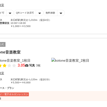
教室
ド可
QRコード決済可
無料体験
ス
末広町駅(東京)から310m （徒歩4分）
営業状況
10:00〜18:00
￥1,000〜￥3,500
公式
tone音楽教室
3.05
写真
3枚
教室
ス
末広町駅(東京)から120m （徒歩2分）
￥5,500〜￥6,600
ース・プラン
ノ・電子オルガンレッスン
様