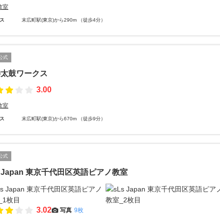
教室
ス
末広町駅(東京)から290m （徒歩4分）
公式
神太鼓ワークス
3.00
教室
ス
末広町駅(東京)から670m （徒歩9分）
公式
s Japan 東京千代田区英語ピアノ教室
3.02
写真
9枚