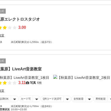
公式
葉原エレクトロスタジオ
3.00
教室
ス
末広町駅(東京)から550m （徒歩7分）
公式
葉原】LiveArt音楽教室
3.11
写真
6枚
教室
時以降OK
カード可
QRコード決済可
女性歓迎
男性歓迎
ス
末広町駅(東京)から700m （徒歩9分）
営業状況
10:00〜23:00