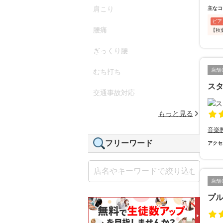
肩こり
主なコ
ピア
腰痛
【秋葉
ぎっくり腰
店舗
むち打ち
ス
交通事故対応
もっと見る
音楽
フリーワード
アクセ
店舗
プ