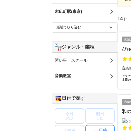
末広町駅(東京)
14
件
店舗
ジャンル・業種
ぴ
習い事・スクール
音楽
音楽教室
アクセ
本日の
日付で探す
店舗
和
今日
明日
8/10
8/11
日時
土曜日