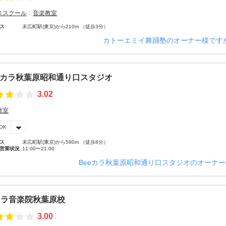
ススクール
音楽教室
ス
末広町駅(東京)から210m （徒歩3分）
カトーエミイ舞踊塾のオーナー様です
eカラ秋葉原昭和通り口スタジオ
3.02
教室
OK
ス
末広町駅(東京)から590m （徒歩8分）
営業状況
11:00〜21:00
Beeカラ秋葉原昭和通り口スタジオのオーナ
ウラ音楽院秋葉原校
3.00