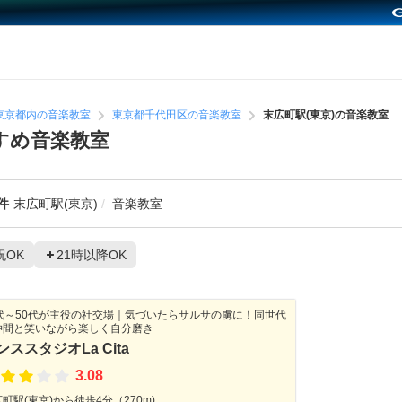
東京都内の音楽教室
東京都千代田区の音楽教室
末広町駅(東京)の音楽教室
すめ音楽教室
件
末広町駅(東京)
音楽教室
祝OK
21時以降OK
0代～50代が主役の社交場｜気づいたらサルサの虜に！同世代
仲間と笑いながら楽しく自分磨き
ンススタジオLa Cita
3.08
町駅(東京)から徒歩4分（270m)