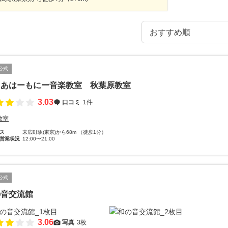
公式
ゅあはーもにー音楽教室 秋葉原教室
3.03
口コミ
1件
教室
ス
末広町駅(東京)から68m （徒歩1分）
営業状況
12:00〜21:00
公式
の音交流館
3.06
写真
3枚