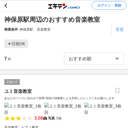
ログイン・登録
神保原駅周辺のおすすめ音楽教室
変更
検索条件
神保原駅
音楽教室
日祝OK
7
件
店舗公式
ユミ音楽教室
あなたのペースに合わせて指導♪現役の演奏家による充実したレッスンをお届けします
3.08
写真
5枚
音楽教室
ピアノ教室