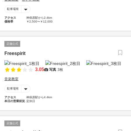
駐車場有
アクセス
神保原駅から2.4km
価格帯
￥2,500〜￥12,000
店舗公式
Freespirit
3.05
写真
3枚
音楽教室
駐車場有
アクセス
神保原駅から4.4km
本日の営業状況
定休日
店舗公式