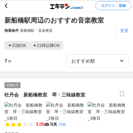
ログイン・登録
新船橋駅周辺のおすすめ音楽教室
変更
検索条件
新船橋駅
音楽教室
日祝OK
21時以降OK
7
件
店舗公式
牡丹会 新船橋教室 琴・三味線教室
3.06
写真
26枚