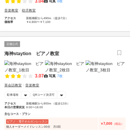
3.04
写真
8枚
音楽教室
幼児教室
アクセス
新船橋駅から490m （徒歩7分）
価格帯
￥4,900〜￥7,100
店舗公式
海神staytion ピアノ教室
3.07
写真
7枚
英会話教室
音楽教室
駐車場有
QRコード決済可
アクセス
新船橋駅から900m （徒歩12分）
本日の営業状況
9:00〜18:00
主なコース・プラン
ピアノ・電子オルガンレッスン
7,000
￥
（税込）
個人オーダーメイドレッスン30分 月3回