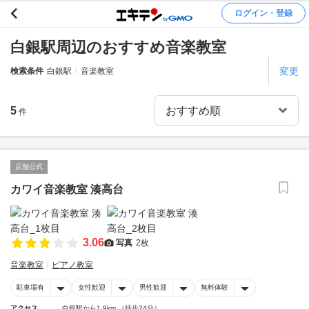
ログイン・登録
白銀駅周辺のおすすめ音楽教室
変更
検索条件
白銀駅
音楽教室
5
件
店舗公式
カワイ音楽教室 湊高台
3.06
写真
2枚
音楽教室
ピアノ教室
駐車場有
女性歓迎
男性歓迎
無料体験
アクセス
白銀駅から1.9km （徒歩24分）