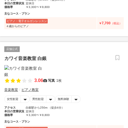
本日の営業状況
定休日
価格帯
￥3,300〜￥8,800
主なコース・プラン
ピアノ・電子オルガンレッスン
7,700
￥
（税込）
４歳からのピアノ
店舗公式
カワイ音楽教室 白銀
3.06
写真
1枚
音楽教室
ピアノ教室
女性歓迎
男性歓迎
無料体験
アクセス
白銀駅から250m （徒歩4分）
本日の営業状況
定休日
価格帯
￥3,300〜￥8,800
主なコース・プラン