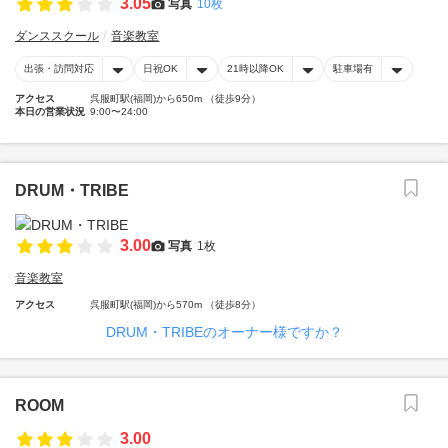
3.05
写真
10枚
ダンススクール
音楽教室
出張・訪問対応
日祝OK
21時以降OK
駐車場有
アクセス
呉服町駅(福岡)から650m （徒歩9分）
本日の営業状況
9:00〜24:00
DRUM・TRIBE
3.00
写真
1枚
音楽教室
アクセス
呉服町駅(福岡)から570m （徒歩8分）
DRUM・TRIBEのオーナー様ですか？
ROOM
3.00