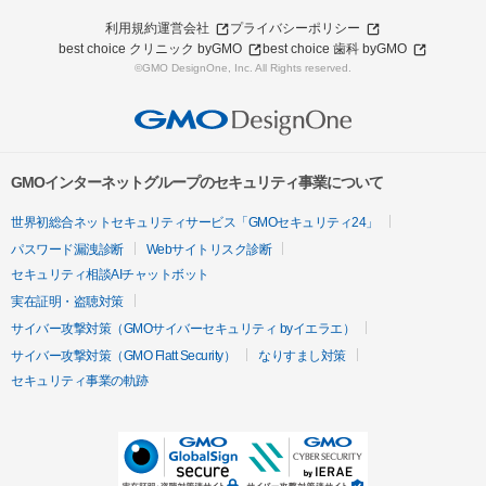
利用規約
運営会社
プライバシーポリシー
best choice クリニック byGMO
best choice 歯科 byGMO
©GMO DesignOne, Inc. All Rights reserved.
GMOインターネットグループのセキュリティ事業について
世界初総合ネットセキュリティサービス「GMOセキュリティ24」
パスワード漏洩診断
Webサイトリスク診断
セキュリティ相談AIチャットボット
実在証明・盗聴対策
サイバー攻撃対策（GMOサイバーセキュリティ byイエラエ）
サイバー攻撃対策（GMO Flatt Security）
なりすまし対策
セキュリティ事業の軌跡