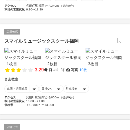
アクセス
呉服町駅(福岡)から340m （徒歩5分）
本日の営業状況
6:30〜18:30
店舗公式
スマイルミュージックスクール福岡
3.29
口コミ
3件
写真
10枚
音楽教室
出張・訪問対応
日祝OK
駐車場有
アクセス
呉服町駅(福岡)から650m （徒歩9分）
本日の営業状況
13:00〜21:00
価格帯
￥10,800〜￥13,000
店舗公式