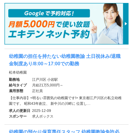
幼稚園の担任を持たない幼稚園教諭 土日祝休み/退職
金制度あり/8:00～17:00での勤務
松本幼稚園
勤務地
江戸川区 小岩駅
給与タイプ
月給21万5,000円～
雇用形態
正社員
【仕事内容】<明るい雰囲気の幼稚園です!> 東京都江戸川区の私立幼稚
園です。 昭和43年創立、 新中川の川畔に 位置し…
求人の更新日
2025-12-09
スポンサー
求人ボックス
幼稚園の預かり保育専任スタッフ 幼稚園教諭免許必