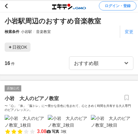
ログイン・登録
小岩駅周辺のおすすめ音楽教室
変更
検索条件
小岩駅
音楽教室
日祝OK
16
件
店舗公式
小岩 大人のピアノ教室
〜「心」「体」「脳トレ」に〜豊かな音色に包まれて、心ときめく時間を共有する大人専門
のピアノレッスン。
3.08
写真
3枚