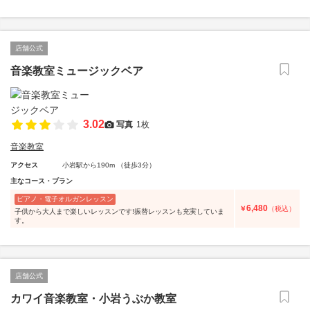
店舗公式
音楽教室ミュージックベア
3.02
写真
1枚
音楽教室
アクセス
小岩駅から190m （徒歩3分）
主なコース・プラン
ピアノ・電子オルガンレッスン
6,480
￥
（税込）
子供から大人まで楽しいレッスンです!振替レッスンも充実していま
す。
店舗公式
カワイ音楽教室・小岩うぶか教室