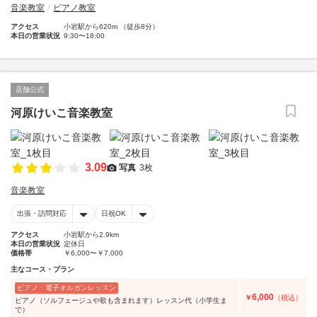
音楽教室
ピアノ教室
アクセス
小岩駅から620m （徒歩8分）
本日の営業状況
9:30〜18:00
店舗公式
河原けいこ音楽教室
3.09
写真
3枚
音楽教室
出張・訪問対応
日祝OK
アクセス
小岩駅から2.9km
本日の営業状況
定休日
価格帯
￥6,000〜￥7,000
主なコース・プラン
ピアノ・電子オルガンレッスン
6,000
￥
（税込）
ピアノ（ソルフェージュや歌も含まれます）レッスン代（小学生ま
で）