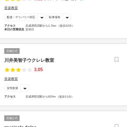
音楽教室
配達・デリバリー対応
駐車場有
アクセス
京成津田沼駅から1.7km （徒歩22分）
本日の営業状況
定休日
店舗公式
川井美智子ウクレレ教室
3.05
音楽教室
女性歓迎
アクセス
京成津田沼駅から820m （徒歩11分）
店舗公式