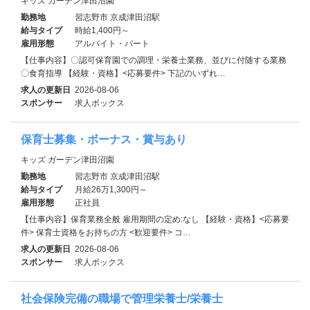
キッズ ガーデン津田沼園
勤務地
習志野市 京成津田沼駅
給与タイプ
時給1,400円～
雇用形態
アルバイト・パート
【仕事内容】〇認可保育園での調理・栄養士業務、並びに付随する業務
〇食育指導 【経験・資格】<応募要件> 下記のいずれ…
求人の更新日
2026-08-06
スポンサー
求人ボックス
保育士募集・ボーナス・賞与あり
キッズ ガーデン津田沼園
勤務地
習志野市 京成津田沼駅
給与タイプ
月給26万1,300円～
雇用形態
正社員
【仕事内容】保育業務全般 雇用期間の定め:なし 【経験・資格】<応募要
件> 保育士資格をお持ちの方 <歓迎要件> コ…
求人の更新日
2026-08-06
スポンサー
求人ボックス
社会保険完備の職場で管理栄養士/栄養士