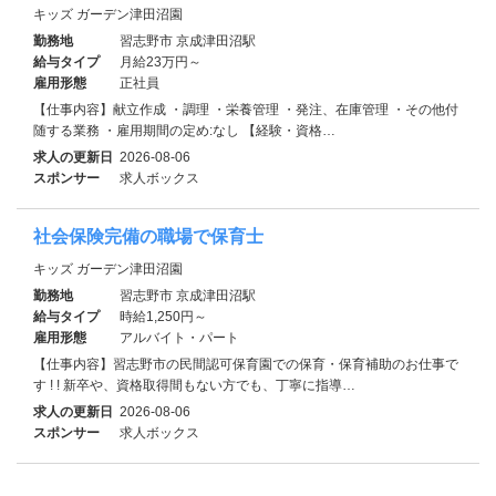
キッズ ガーデン津田沼園
勤務地
習志野市 京成津田沼駅
給与タイプ
月給23万円～
雇用形態
正社員
【仕事内容】献立作成 ・調理 ・栄養管理 ・発注、在庫管理 ・その他付
随する業務 ・雇用期間の定め:なし 【経験・資格…
求人の更新日
2026-08-06
スポンサー
求人ボックス
社会保険完備の職場で保育士
キッズ ガーデン津田沼園
勤務地
習志野市 京成津田沼駅
給与タイプ
時給1,250円～
雇用形態
アルバイト・パート
【仕事内容】習志野市の民間認可保育園での保育・保育補助のお仕事で
す ! ! 新卒や、資格取得間もない方でも、丁寧に指導…
求人の更新日
2026-08-06
スポンサー
求人ボックス