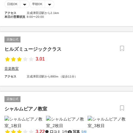
日祝OK
早朝OK
アクセス
京成津田沼駅から2.1km
本日の営業状況
8:00〜20:00
店舗公式
ヒルズミュージッククラス
3.01
音楽教室
アクセス
京成津田沼駅から880m （徒歩11分）
店舗公式
シャルムピアノ教室
3.22
口コミ
1件
写真
9枚