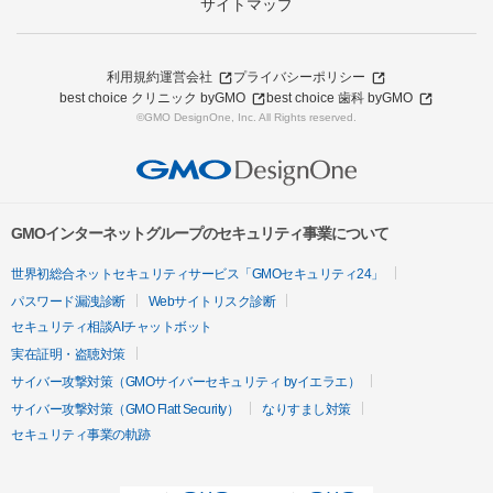
サイトマップ
利用規約
運営会社
プライバシーポリシー
best choice クリニック byGMO
best choice 歯科 byGMO
©GMO DesignOne, Inc. All Rights reserved.
GMOインターネットグループのセキュリティ事業について
世界初総合ネットセキュリティサービス「GMOセキュリティ24」
パスワード漏洩診断
Webサイトリスク診断
セキュリティ相談AIチャットボット
実在証明・盗聴対策
サイバー攻撃対策（GMOサイバーセキュリティ byイエラエ）
サイバー攻撃対策（GMO Flatt Security）
なりすまし対策
セキュリティ事業の軌跡