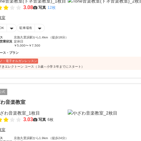
3.08
写真
12枚
教室
OK
駐車場有
ス
京急久里浜駅から1.4km （徒歩18分）
営業状況
定休日
￥5,000〜￥7,500
ース・プラン
ノ・電子オルガンレッスン
すきエレクトーン コース（３歳～小学３年までにスタート）
公式
ざわ音楽教室
3.03
写真
6枚
教室
ス
京急久里浜駅から1.9km （徒歩24分）