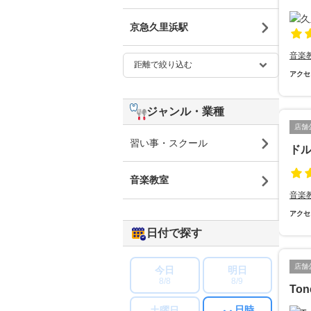
京急久里浜駅
音楽
アクセ
ジャンル・業種
店舗
習い事・スクール
ド
音楽教室
音楽
アクセ
日付で探す
店舗
今日
明日
8/8
8/9
To
日時
土曜日