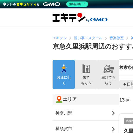
無料診断
エキテン
習い事・スクール
音楽教室
京急久里浜駅周辺のおすす
検索条
お店に行
来て
届けても
く
もらう
らう
日
エリア
13
件
神奈川県
店舗
横須賀市
久