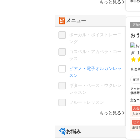
もっと見る
本日の
メニュー
店舗
ボーカル・ボイストレーニ
お
ング
ゴスペル・アカペラ・コー
ラス
ピアノ・電子オルガンレッ
音楽
スン
配達
ギター・ベース・ウクレレ
アクセ
レッスン
価格帯
主なコ
フルートレッスン
入会
もっと見る
入会
ピア
出張
お悩み