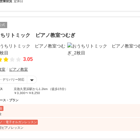
営業状況
定休日
公式
うちリトミック ピアノ教室つむぎ
3.05
教室
ピアノ教室
・デリバリー対応
ス
京急久里浜駅から1.2km （徒歩15分）
￥3,300〜￥8,250
ース・プラン
金
金
ノ・電子オルガンレッスン
型ピアノレッスン