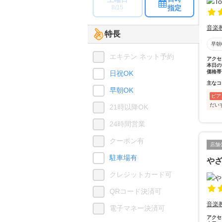
指定
8/15
音楽
特長
早朝
エキテン ネット予約
アクセ
本日の
価格帯
日祝OK
主なコ
早朝OK
ピア
だい
21時以降OK
24時間営業
クーポン有
店舗
駐車場有
や
クレジットカード可
QRコード決済可
音楽
電子マネー決済可
アクセ