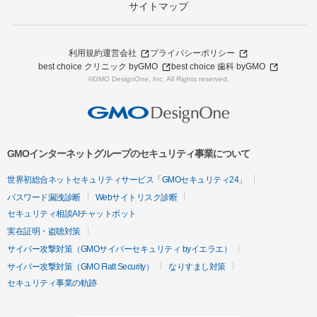
サイトマップ
利用規約
運営会社
プライバシーポリシー
best choice クリニック byGMO
best choice 歯科 byGMO
©GMO DesignOne, Inc. All Rights reserved.
GMOインターネットグループのセキュリティ事業について
世界初総合ネットセキュリティサービス「GMOセキュリティ24」
パスワード漏洩診断
Webサイトリスク診断
セキュリティ相談AIチャットボット
実在証明・盗聴対策
サイバー攻撃対策（GMOサイバーセキュリティ byイエラエ）
サイバー攻撃対策（GMO Flatt Security）
なりすまし対策
セキュリティ事業の軌跡