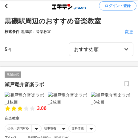
ログイン・登録
黒磯駅周辺のおすすめ音楽教室
変更
検索条件
黒磯駅
音楽教室
5
件
店舗公式
瀬戸竜介音楽ラボ
3.06
音楽教室
出張・訪問対応
駐車場有
無料体験
アクセス
黒磯駅から860m （徒歩11分）